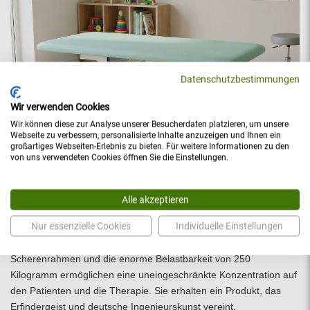
Datenschutzbestimmungen
Wir verwenden Cookies
Wir können diese zur Analyse unserer Besucherdaten platzieren, um unsere
Webseite zu verbessern, personalisierte Inhalte anzuzeigen und Ihnen ein
großartiges Webseiten-Erlebnis zu bieten. Für weitere Informationen zu den
von uns verwendeten Cookies öffnen Sie die Einstellungen.
Nachhaltige Investition in Ihren Praxisalltag
Alle akzeptieren
Mit der Entscheidung für die Kinder Vojta- Bobathliege wählen Sie
Nur essenzielle Cookies
Individuelle Einstellungen
ein nach MDR-Richtlinien (EU)2017/745 gefertigtes
Medizinprodukt mit 3 Jahren Garantie. Der schwingungsfreie
Scherenrahmen und die enorme Belastbarkeit von 250
Kilogramm ermöglichen eine uneingeschränkte Konzentration auf
den Patienten und die Therapie. Sie erhalten ein Produkt, das
Erfindergeist und deutsche Ingenieurskunst vereint.