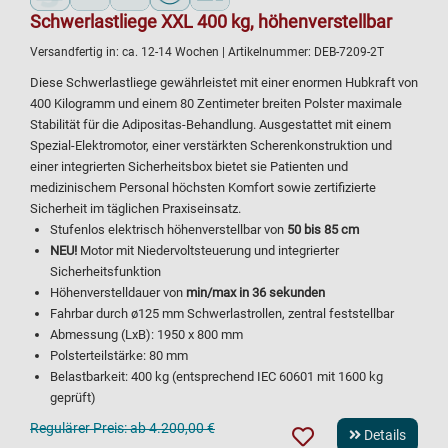
Schwerlastliege XXL 400 kg, höhenverstellbar
Versandfertig in:
ca. 12-14 Wochen
| Artikelnummer:
DEB-7209-2T
Diese Schwerlastliege gewährleistet mit einer enormen Hubkraft von
400 Kilogramm und einem 80 Zentimeter breiten Polster maximale
Stabilität für die Adipositas-Behandlung. Ausgestattet mit einem
Spezial-Elektromotor, einer verstärkten Scherenkonstruktion und
einer integrierten Sicherheitsbox bietet sie Patienten und
medizinischem Personal höchsten Komfort sowie zertifizierte
Sicherheit im täglichen Praxiseinsatz.
Stufenlos elektrisch höhenverstellbar von
50 bis 85 cm
NEU!
Motor mit Niedervoltsteuerung und integrierter
Sicherheitsfunktion
Höhenverstelldauer von
min/max in 36 sekunden
Fahrbar durch ø125 mm Schwerlastrollen, zentral feststellbar
Abmessung (LxB): 1950 x 800 mm
Polsterteilstärke: 80 mm
Belastbarkeit: 400 kg (entsprechend IEC 60601 mit 1600 kg
geprüft)
Regulärer Preis:
ab 4.200,00 €
Details