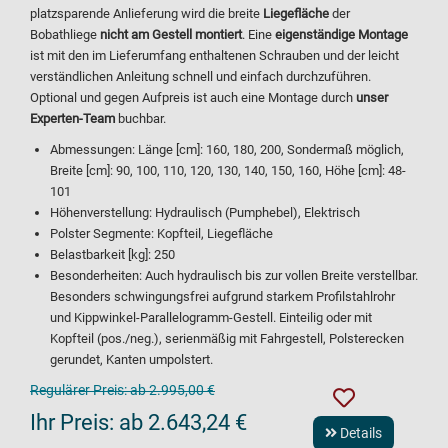
platzsparende Anlieferung wird die breite
Liegefläche
der
Bobathliege
nicht am
Gestell montiert
. Eine
eigenständige Montage
ist mit den im Lieferumfang enthaltenen Schrauben und der leicht
verständlichen Anleitung schnell und einfach durchzuführen.
Optional und gegen Aufpreis ist auch eine Montage durch
unser
Experten-Team
buchbar.
Abmessungen: Länge [cm]: 160, 180, 200, Sondermaß möglich,
Breite [cm]: 90, 100, 110, 120, 130, 140, 150, 160, Höhe [cm]: 48-
101
Höhenverstellung: Hydraulisch (Pumphebel), Elektrisch
Polster Segmente: Kopfteil, Liegefläche
Belastbarkeit [kg]: 250
Besonderheiten: Auch hydraulisch bis zur vollen Breite verstellbar.
Besonders schwingungsfrei aufgrund starkem Profilstahlrohr
und Kippwinkel-Parallelogramm-Gestell. Einteilig oder mit
Kopfteil (pos./neg.), serienmäßig mit Fahrgestell, Polsterecken
gerundet, Kanten umpolstert.
Regulärer Preis:
ab 2.995,00 €
Ihr Preis:
ab 2.643,24 €
Details