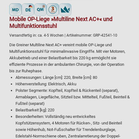
Mobile OP-Liege »Multiline Next AC+« und
Multifunktionsstuhl
Versandfertig in:
ca. 4-5 Wochen
| Artikelnummer:
GRP-42541-10
Die Greiner Multiline Next AC+ vereint mobile OP-Liege und
Multifunktionsstuhl für minimalinvasive Eingriffe. Mit vier Motoren,
Akkubetrieb und einer Belastbarkeit bis 220 kg ermöglicht sie
effiziente Prozesse in der ambulanten Chirurgie, von der Operation
bis zur Ruhephase.
Abmessungen: Länge [cm]: 220, Breite [cm]: 80
Höhenverstellung: Elektrisch, Akku
Polster Segmente: Kopfteil, Kopfteil & Rückenteil (separat),
Armablagen, Liegefläche, Sitzteil bzw. Mittelteil, Fußteil, Beinteil &
Fußteil (separat)
Belastbarkeit [kg]: 220
Besonderheiten: Vollständig neu entwickeltes
Kopfstützensystem, 4 Motoren für Rücken-, Sitz- und Beinteil
sowie Höhenhub, Not-Fußschalter für Trendelenburglage,
Edelstahl-Normschiene oben, Zentralarretierung der Doppel-