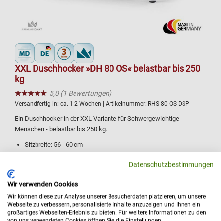
XXL Duschhocker »DH 80 OS« belastbar bis 250
kg
★★★★★
☆☆☆☆☆
5,0 (1 Bewertungen)
Versandfertig in:
ca. 1-2 Wochen
| Artikelnummer:
RHS-80-OS-DSP
Ein Duschhocker in der XXL Variante für Schwergewichtige
Menschen - belastbar bis 250 kg.
Sitzbreite: 56 - 60 cm
5 Jahre Garantie greift auf den Spezialkunststoff-Rahmen
Datenschutzbestimmungen
Praxisorientierten Gebrauch durch Armlehnen
Extraordinärer Größenmaßstabes
Wir verwenden Cookies
Ihr Preis:
ab 1.150,00 €
Details
Wir können diese zur Analyse unserer Besucherdaten platzieren, um unsere
Webseite zu verbessern, personalisierte Inhalte anzuzeigen und Ihnen ein
großartiges Webseiten-Erlebnis zu bieten. Für weitere Informationen zu den
von uns verwendeten Cookies öffnen Sie die Einstellungen.