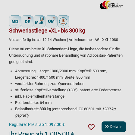
Schwerlastliege »XL« bis 300 kg
Versandfertig in:
ca. 12-14 Wochen
| Artikelnummer:
AGL-XXL-1080
Diese 80 cm breite
XL Schwerlast-Liege
, die insbesondere für die
Untersuchung und stationäre Behandlung von Adipositas-Patienten
geeignet sind.
Abmessung: Länge: 1900/2000 mm, Kopfteil: 500 mm,
Liegefläche: 1400/1500 mm, Breite: 800 mm
verstärkter Rahmen, zus. Querverstreben
stufenlose Kopfteilverstellung (+30°), patentierte Federbremse
inkl. Papierrollenhalterstange
Polsterstärke: 64 mm
Belastbarkeit: 300 kg
(entsprechend IEC 60601 mit
1200 kg
geprüft
)
Regulärer Preis:
ab 1.097,00 €
Details
Ihr Preis:
ab 1.005,00 €