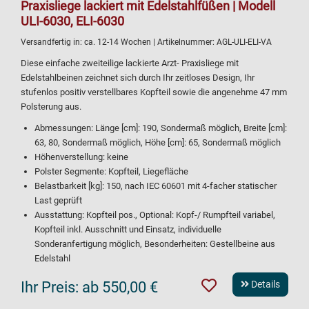
Praxisliege lackiert mit Edelstahlfüßen | Modell
ULI-6030, ELI-6030
Versandfertig in:
ca. 12-14 Wochen
| Artikelnummer:
AGL-ULI-ELI-VA
Diese einfache zweiteilige lackierte Arzt- Praxisliege mit
Edelstahlbeinen zeichnet sich durch Ihr zeitloses Design, Ihr
stufenlos positiv verstellbares Kopfteil sowie die angenehme 47 mm
Polsterung aus.
Abmessungen: Länge [cm]: 190, Sondermaß möglich, Breite [cm]:
63, 80, Sondermaß möglich, Höhe [cm]: 65, Sondermaß möglich
Höhenverstellung: keine
Polster Segmente: Kopfteil, Liegefläche
Belastbarkeit [kg]: 150, nach IEC 60601 mit 4-facher statischer
Last geprüft
Ausstattung: Kopfteil pos., Optional: Kopf-/ Rumpfteil variabel,
Kopfteil inkl. Ausschnitt und Einsatz, individuelle
Sonderanfertigung möglich, Besonderheiten: Gestellbeine aus
Edelstahl
Ihr Preis:
ab 550,00 €
Details