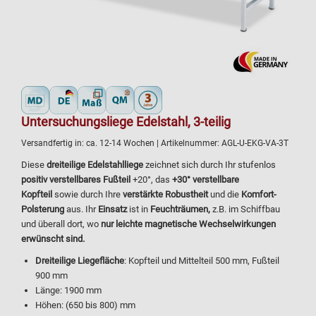
Untersuchungsliege Edelstahl, 3-teilig
Versandfertig in:
ca. 12-14 Wochen
| Artikelnummer:
AGL-U-EKG-VA-3T
Diese
dreiteilige Edelstahlliege
zeichnet sich durch Ihr stufenlos
positiv verstellbares Fußteil
+20°, das
+30° verstellbare
Kopfteil
sowie durch Ihre
verstärkte Robustheit
und die
Komfort-
Polsterung
aus. Ihr
Einsatz
ist in
Feuchträumen,
z.B. im Schiffbau
und überall dort, wo
nur leichte magnetische Wechselwirkungen
erwünscht sind.
Dreiteilige Liegefläche
: Kopfteil und Mittelteil 500 mm, Fußteil
900 mm
Länge: 1900 mm
Höhen: (650 bis 800) mm