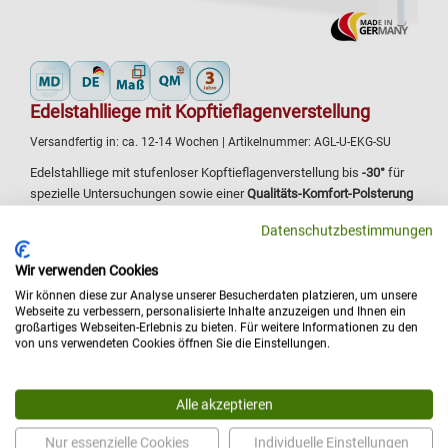
Edelstahlliege mit Kopftieflagenverstellung
Versandfertig in:
ca. 12-14 Wochen
| Artikelnummer:
AGL-U-EKG-SU
Edelstahlliege mit stufenloser Kopftieflagenverstellung bis
-30°
für
spezielle Untersuchungen sowie einer
Qualitäts-Komfort-Polsterung
von 64 mm
für längeres, behagliches Liegen Ihrer Patienten.
Datenschutzbestimmungen
Zweiteilige Liegefläche: Kopfteil und Mittelteil 500 mm, Fußteil
900 mm
Wir verwenden Cookies
stufenlos -30° bis +30° verstellbares Kopfteil
Wir können diese zur Analyse unserer Besucherdaten platzieren, um unsere
Höhen: (650, 700, 750 oder 800) mm
Webseite zu verbessern, personalisierte Inhalte anzuzeigen und Ihnen ein
großartiges Webseiten-Erlebnis zu bieten. Für weitere Informationen zu den
Breiten: (650 bis 1000) mm
von uns verwendeten Cookies öffnen Sie die Einstellungen.
Belastbarkeit: 200 kg
Ihr Preis:
ab 1.122,00 €
Details
Alle akzeptieren
Nur essenzielle Cookies
Individuelle Einstellungen