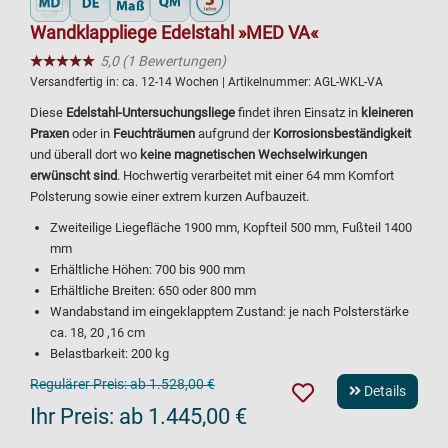
Wandklappliege Edelstahl »MED VA«
★★★★★
☆☆☆☆☆
5,0 (1 Bewertungen)
Versandfertig in:
ca. 12-14 Wochen
| Artikelnummer:
AGL-WKL-VA
Diese
Edelstahl-Untersuchungsliege
findet ihren Einsatz in
kleineren
Praxen
oder in
Feuchträumen
aufgrund der
Korrosionsbeständigkeit
und überall dort wo
keine magnetischen Wechselwirkungen
erwünscht sind
. Hochwertig verarbeitet mit einer 64 mm Komfort
Polsterung sowie einer extrem kurzen Aufbauzeit.
Zweiteilige Liegefläche 1900 mm, Kopfteil 500 mm, Fußteil 1400
mm
Erhältliche Höhen: 700 bis 900 mm
Erhältliche Breiten: 650 oder 800 mm
Wandabstand im eingeklapptem Zustand: je nach Polsterstärke
ca. 18, 20 ,16 cm
Belastbarkeit: 200 kg
Regulärer Preis:
ab 1.528,00 €
Details
Ihr Preis:
ab 1.445,00 €