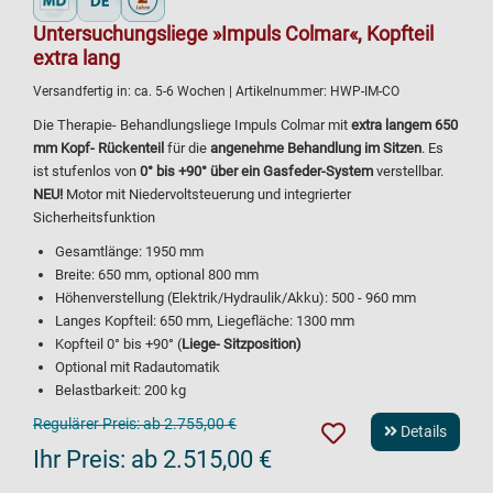
Untersuchungsliege »Impuls Colmar«, Kopfteil
extra lang
Versandfertig in:
ca. 5-6 Wochen
| Artikelnummer:
HWP-IM-CO
Die Therapie- Behandlungsliege Impuls Colmar mit
extra langem 650
mm Kopf- Rückenteil
für die
angenehme Behandlung im Sitzen
. Es
ist stufenlos von
0° bis +90° über ein Gasfeder-System
verstellbar.
NEU!
Motor mit Niedervoltsteuerung und integrierter
Sicherheitsfunktion
Gesamtlänge: 1950 mm
Breite: 650 mm, optional 800 mm
Höhenverstellung (Elektrik/Hydraulik/Akku): 500 - 960 mm
Langes Kopfteil: 650 mm, Liegefläche: 1300 mm
Kopfteil 0° bis +90° (
Liege- Sitzposition
)
Optional mit Radautomatik
Belastbarkeit: 200 kg
Regulärer Preis:
ab 2.755,00 €
Details
Ihr Preis:
ab 2.515,00 €