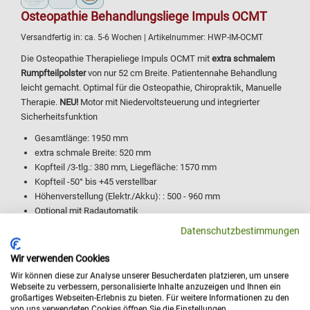
Osteopathie Behandlungsliege Impuls OCMT
Versandfertig in:
ca. 5-6 Wochen
| Artikelnummer:
HWP-IM-OCMT
Die Osteopathie Therapieliege Impuls OCMT mit
extra schmalem
Rumpfteilpolster
von nur 52 cm Breite. Patientennahe Behandlung
leicht gemacht. Optimal für die Osteopathie, Chiropraktik, Manuelle
Therapie.
NEU!
Motor mit Niedervoltsteuerung und integrierter
Sicherheitsfunktion
Gesamtlänge: 1950 mm
extra schmale Breite: 520 mm
Kopfteil /3-tlg.: 380 mm, Liegefläche: 1570 mm
Kopfteil -50° bis +45 verstellbar
Höhenverstellung (Elektr./Akku): : 500 - 960 mm
Optional mit Radautomatik
Belastbarkeit: 200 kg (nach IEC 60601 mit 800 kg geprüft)
Datenschutzbestimmungen
Regulärer Preis:
ab 3.145,00 €
Details
Wir verwenden Cookies
Ihr Preis:
ab 2.849,00 €
Wir können diese zur Analyse unserer Besucherdaten platzieren, um unsere
Webseite zu verbessern, personalisierte Inhalte anzuzeigen und Ihnen ein
großartiges Webseiten-Erlebnis zu bieten. Für weitere Informationen zu den
von uns verwendeten Cookies öffnen Sie die Einstellungen.