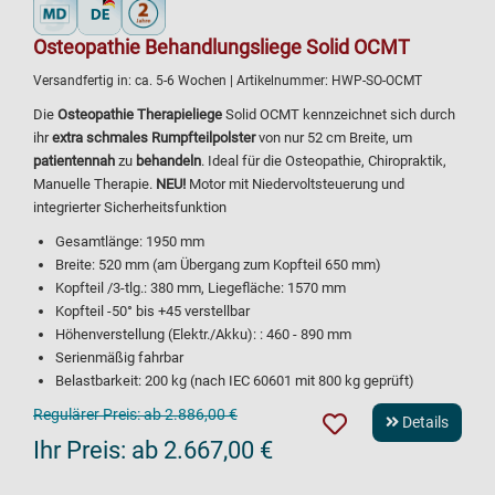
Osteopathie Behandlungsliege Solid OCMT
Versandfertig in:
ca. 5-6 Wochen
| Artikelnummer:
HWP-SO-OCMT
Die
Osteopathie Therapieliege
Solid OCMT kennzeichnet sich durch
ihr
extra schmales Rumpfteilpolster
von nur 52 cm Breite, um
patientennah
zu
behandeln
. Ideal für die Osteopathie, Chiropraktik,
Manuelle Therapie.
NEU!
Motor mit Niedervoltsteuerung und
integrierter Sicherheitsfunktion
Gesamtlänge: 1950 mm
Breite: 520 mm (am Übergang zum Kopfteil 650 mm)
Kopfteil /3-tlg.: 380 mm, Liegefläche: 1570 mm
Kopfteil -50° bis +45 verstellbar
Höhenverstellung (Elektr./Akku): : 460 - 890 mm
Serienmäßig fahrbar
Belastbarkeit: 200 kg (nach IEC 60601 mit 800 kg geprüft)
Regulärer Preis:
ab 2.886,00 €
Details
Ihr Preis:
ab 2.667,00 €