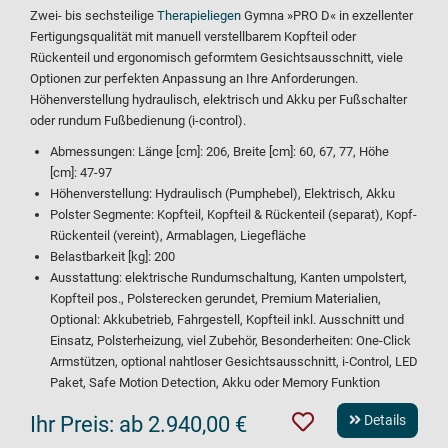
Zwei- bis sechsteilige
Therapieliegen
Gymna »PRO D« in exzellenter
Fertigungsqualität mit manuell verstellbarem Kopfteil oder
Rückenteil und ergonomisch geformtem Gesichtsausschnitt, viele
Optionen zur perfekten Anpassung an Ihre Anforderungen.
Höhenverstellung hydraulisch, elektrisch und Akku per Fußschalter
oder rundum Fußbedienung (i-control).
Abmessungen: Länge [cm]: 206, Breite [cm]: 60, 67, 77, Höhe
[cm]: 47-97
Höhenverstellung: Hydraulisch (Pumphebel), Elektrisch, Akku
Polster Segmente: Kopfteil, Kopfteil & Rückenteil (separat), Kopf-
Rückenteil (vereint), Armablagen, Liegefläche
Belastbarkeit [kg]: 200
Ausstattung: elektrische Rundumschaltung, Kanten umpolstert,
Kopfteil pos., Polsterecken gerundet, Premium Materialien,
Optional: Akkubetrieb, Fahrgestell, Kopfteil inkl. Ausschnitt und
Einsatz, Polsterheizung, viel Zubehör, Besonderheiten: One-Click
Armstützen, optional nahtloser Gesichtsausschnitt, i-Control, LED
Paket, Safe Motion Detection, Akku oder Memory Funktion
Ihr Preis:
ab 2.940,00 €
Details