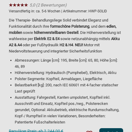
★★★★★
☆☆☆☆☆
5,0 (2 Bewertungen)
Versandfertig in:
ca. 5-6 Wochen
| Artikelnummer:
HWP-SOLID
Die Therapie- Behandlungsliege Solid verbindet Eleganz und
Funktionalität durch Ihre
formschöne Polsterung
, und dem
edlen,
mobilen
sowie
höhenverstellbaren Gestell
. Die Höhenverstellung ist
wahlweise per
Elektrik E2 & E4
sowie netzunabhängig mittels
Akku
A2 & A4
oder per Fußhydraulik
H2 & H4
.
NEU!
Motor mit
Niedervoltsteuerung und integrierter Sicherheitsfunktion
Abmessungen: Länge [cm]: 195, Breite [cm]: 65, 80, Höhe [cm]:
46, 89
Höhenverstellung: Hydraulisch (Pumphebel), Elektrisch, Akku
Polster Segmente: Kopfteil, Armablagen, Liegefläche
Belastbarkeit [kg]: 200, nach IEC 60601 mit 4-facher statischer
Last geprüft
Ausstattung: Fahrgestell, Kanten umpolstert, Kopfteil inkl.
Ausschnitt und Einsatz, Kopfteil pos./neg., Polsterecken
gerundet, Optional: Akkubetrieb, elektrische Rundumschaltung,
Kopf-/ Rumpfteil in vielen Variationen, Besonderheiten:
Patentierte Fußschalterleisten
Regulärer Preis:
ab 2.244,00 €