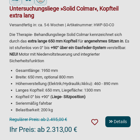
Untersuchungsliege »Solid Colmar«, Kopfteil
extra lang
Versandfertig in:
ca. 5-6 Wochen
| Artikelnummer:
HWP-SO-CO
Die Therapie- Behandlungsliege Solid Colmar kennzeichnet sich
durch das
extra lange 650 mm Kopfteil
für
angenehmes Sitzen in
. Es
ist stufenlos von 0° bis
+90° über ein Gasfeder-System
verstellbar.
NEU!
Motor mit Niedervoltsteuerung und integrierter
Sicherheitsfunktion
Gesamtlänge: 1950 mm
Breite: 650 mm, optional 800 mm
Höhenverstellung (Elektrik/Hydraulik/Akku): 460 - 890 mm
Langes Kopfteil: 650 mm, Liegefläche: 1300 mm
Kopfteil 0° bis +90° (
Liege- Sitzposition
)
Serienmäßig fahrbar
Belastbarkeit: 200 kg
Regulärer Preis:
ab 2.495,00 €
Details
Ihr Preis:
ab 2.313,00 €