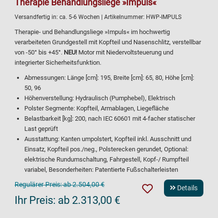
Therapie Behandlungsliege »Impuls«
Versandfertig in:
ca. 5-6 Wochen
| Artikelnummer:
HWP-IMPULS
Therapie- und Behandlungsliege »Impuls« im hochwertig
verarbeiteten Grundgestell mit Kopfteil und Nasenschlitz, verstellbar
von -50° bis +45°.
NEU!
Motor mit Niedervoltsteuerung und
integrierter Sicherheitsfunktion.
Abmessungen: Länge [cm]: 195, Breite [cm]: 65, 80, Höhe [cm]:
50, 96
Höhenverstellung: Hydraulisch (Pumphebel), Elektrisch
Polster Segmente: Kopfteil, Armablagen, Liegefläche
Belastbarkeit [kg]: 200, nach IEC 60601 mit 4-facher statischer
Last geprüft
Ausstattung: Kanten umpolstert, Kopfteil inkl. Ausschnitt und
Einsatz, Kopfteil pos./neg., Polsterecken gerundet, Optional:
elektrische Rundumschaltung, Fahrgestell, Kopf-/ Rumpfteil
variabel, Besonderheiten: Patentierte Fußschalterleisten
Regulärer Preis:
ab 2.504,00 €
Details
Ihr Preis:
ab 2.313,00 €