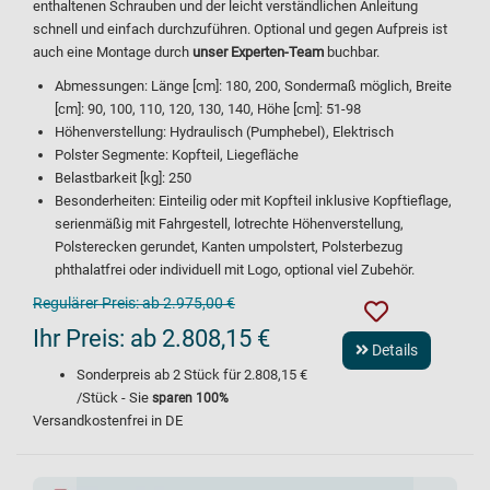
enthaltenen Schrauben und der leicht verständlichen Anleitung
schnell und einfach durchzuführen. Optional und gegen Aufpreis ist
auch eine Montage durch
unser Experten-Team
buchbar.
Abmessungen: Länge [cm]: 180, 200, Sondermaß möglich, Breite
[cm]: 90, 100, 110, 120, 130, 140, Höhe [cm]: 51-98
Höhenverstellung: Hydraulisch (Pumphebel), Elektrisch
Polster Segmente: Kopfteil, Liegefläche
Belastbarkeit [kg]: 250
Besonderheiten: Einteilig oder mit Kopfteil inklusive Kopftieflage,
serienmäßig mit Fahrgestell, lotrechte Höhenverstellung,
Polsterecken gerundet, Kanten umpolstert, Polsterbezug
phthalatfrei oder individuell mit Logo, optional viel Zubehör.
Regulärer Preis:
ab 2.975,00 €
Ihr Preis:
ab 2.808,15 €
Details
Sonderpreis ab
2
Stück für
2.808,15 €
/Stück - Sie
sparen
100
%
Versandkostenfrei in DE