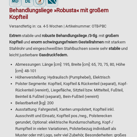
Behandlungsliege »Robusta« mit großem
Kopfteil
Versandfertig in:
ca. 4-5 Wochen
| Artikelnummer:
OTB-PBC
Extrem
stabile und
robuste Behandlungsliege /3-tlg
. mit
großem
Kopfteil
und
enorm schwingungsfreiem Gestellrahmen
mit starkem
Stahlrohr und eingeschweißten Stahlbuchsen sowie sehr
stabile
und
leicht justierbare
Gasdruckfedern.
Abmessungen: Länge [cm]: 195, Breite [cm]: 65, 70, 75, 80, Höhe
[cm]: 48-101
Höhenverstellung: Hydraulisch (Pumphebel), Elektrisch
Polster Segmente: Kopfteil, Kopfteil & Rückenteil (separat), Kopf-
Rückenteil (vereint), Liegefläche, Sitzteil bzw. Mittelteil, Fußteil,
Beinteil & Fußteil (separat), Bein-Fußteil (vereint)
Belastbarkeit [kg]: 200
Ausstattung: Fahrgestell, Kanten umpolstert, Kopfteil inkl.
Ausschnitt und Einsatz, Kopfteil pos./neg., Polsterecken
gerundet, Optional: elektrische Rundumschaltung, Kopf-/
Rumpfteil in vielen Variationen, Polsterbezug individuell als
Muster oder mit Logo, sehr viel Zubehör, Besonderheiten: großes