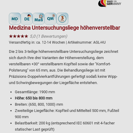
Medizina Untersuchungsliege höhenverstellbar
★★★★★
☆☆☆☆☆
5,0 (1 Bewertungen)
Versandfertig in:
ca. 12-14 Wochen
| Artikelnummer:
AGL-HU
Die 2 bis 3-teilige höhenverstellbare Untersuchungsliege zeichnet
sich durch Ihre drei Varianten der Höhenverstellung, dem
verstellbaren +30° verstellbarem Kopfteil sowie der "Komfort-
Polsterung" von 65 mm, aus. Die Behandlungsliege ist mit
Präzisions-Doppelvierkantführungen gefertigt sodaß keine Wipp-
und Schwingbewegungen der Liegefläche entstehen.
Gesamtlänge: 1900 mm
Höhe: 650 bis 800 mm
Breiten: (650, 800, 1000) mm
Zweiteilige Liegefläche: Kopfteil und Mittelteil 500 mm, Fußteil
900 mm
Belastbarkeit: 200 kg (entsprechend IEC 60601 mit 4-facher
statischer Last geprüft)