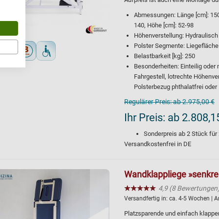
Abmessungen: Länge [cm]: 150, 1
140, Höhe [cm]: 52-98
Höhenverstellung: Hydraulisch
Polster Segmente: Liegefläche
Belastbarkeit [kg]: 250
Besonderheiten: Einteilig oder 
Fahrgestell, lotrechte Höhenve
Polsterbezug phthalatfrei oder i
Regulärer Preis:
ab 2.975,00 €
Ihr Preis:
ab 2.808,1
Sonderpreis ab
2
Stück für
Versandkostenfrei in DE
Wandklappliege »senkrech
★★★★★
☆☆☆☆☆
4,9 (8 Bewertungen
Versandfertig in:
ca. 4-5 Wochen
| A
Platzsparende und einfach klapp