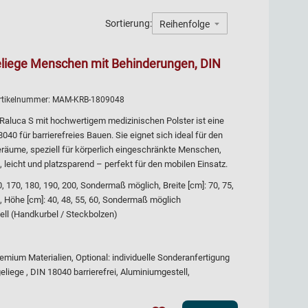
Sortierung:
geliege Menschen mit Behinderungen, DIN
rtikelnummer:
MAM-KRB-1809048
Raluca S mit hochwertigem medizinischen Polster ist eine
40 für barrierefreies Bauen. Sie eignet sich ideal für den
räume, speziell für körperlich eingeschränkte Menschen,
leicht und platzsparend – perfekt für den mobilen Einsatz.
170, 180, 190, 200, Sondermaß möglich, Breite [cm]: 70, 75,
, Höhe [cm]: 40, 48, 55, 60, Sondermaß möglich
ell (Handkurbel / Steckbolzen)
remium Materialien, Optional: individuelle Sonderanfertigung
eliege , DIN 18040 barrierefrei, Aluminiumgestell,