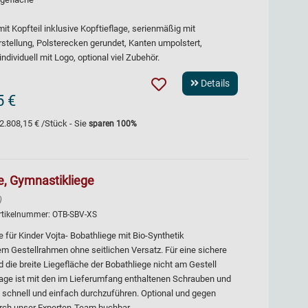
mit Kopfteil inklusive Kopftieflage, serienmäßig mit
rstellung, Polsterecken gerundet, Kanten umpolstert,
ndividuell mit Logo, optional viel Zubehör.
Details
5 €
2.808,15 €
/Stück - Sie
sparen
100
%
e, Gymnastikliege
)
rtikelnummer:
OTB-SBV-XS
für Kinder Vojta- Bobathliege mit Bio-Synthetik
m Gestellrahmen ohne seitlichen Versatz. Für eine sichere
 die breite Liegefläche der Bobathliege nicht am Gestell
tage ist mit den im Lieferumfang enthaltenen Schrauben und
ng schnell und einfach durchzuführen. Optional und gegen
urch unser Experten-Team buchbar.