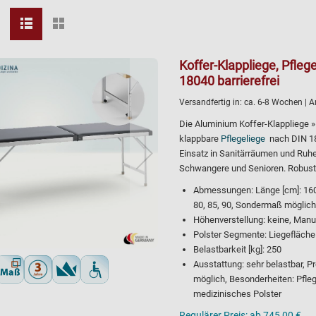
Koffer-Klappliege, Pfle
18040 barrierefrei
Versandfertig in:
ca. 6-8 Wochen
| A
Die Aluminium Koffer-Klappliege »
klappbare
Pflegeliege
nach DIN 180
Einsatz in Sanitärräumen und Ruhe
Schwangere und Senioren. Robust, 
Abmessungen: Länge [cm]: 160, 
80, 85, 90, Sondermaß möglich
Höhenverstellung: keine, Manu
Polster Segmente: Liegefläche
Belastbarkeit [kg]: 250
Ausstattung: sehr belastbar, P
möglich, Besonderheiten: Pfleg
medizinisches Polster
Regulärer Preis:
ab 745,00 €