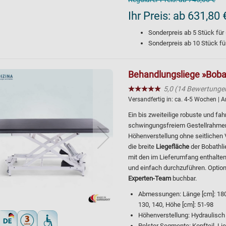
Ihr Preis:
ab 631,80 
Sonderpreis ab
5
Stück für
Sonderpreis ab
10
Stück fü
Behandlungsliege »Bobat
★★★★★
☆☆☆☆☆
5,0 (14 Bewertunge
Versandfertig in:
ca. 4-5 Wochen
| A
Ein bis zweiteilige robuste und fa
schwingungsfreiem Gestellrahmen a
Höhenverstellung ohne seitlichen 
die breite
Liegefläche
der Bobathl
mit den im Lieferumfang enthalten
und einfach durchzuführen. Optio
Experten-Team
buchbar.
Abmessungen: Länge [cm]: 180,
130, 140, Höhe [cm]: 51-98
Höhenverstellung: Hydraulisch
Polster Segmente: Kopfteil, Li