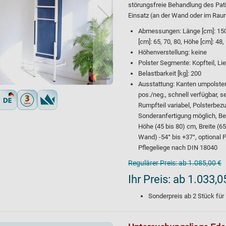
störungsfreie Behandlung des Pati
Einsatz (an der Wand oder im Raum)
Abmessungen: Länge [cm]: 150, 
[cm]: 65, 70, 80, Höhe [cm]: 48, 
Höhenverstellung: keine
Polster Segmente: Kopfteil, Li
Belastbarkeit [kg]: 200
Ausstattung: Kanten umpolstert,
pos./neg., schnell verfügbar, s
Rumpfteil variabel, Polsterbezu
Sonderanfertigung möglich, Bes
Höhe (45 bis 80) cm, Breite (6
Wand) -54° bis +37°, optional Po
Pflegeliege nach DIN 18040
Regulärer Preis:
ab 1.085,00 €
Ihr Preis:
ab 1.033,0
Sonderpreis ab
2
Stück für