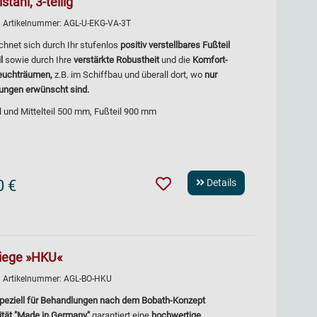
tahl, 3-teilig
| Artikelnummer:
AGL-U-EKG-VA-3T
chnet sich durch Ihr stufenlos
positiv verstellbares Fußteil
l
sowie durch Ihre
verstärkte Robustheit
und die
Komfort-
euchträumen,
z.B. im Schiffbau und überall dort, wo
nur
ungen erwünscht sind.
il und Mittelteil 500 mm, Fußteil 900 mm
0 €
Details
liege »HKU«
| Artikelnummer:
AGL-BO-HKU
peziell für Behandlungen nach dem Bobath-Konzept
ität "Made in Germany"
garantiert eine
hochwertige