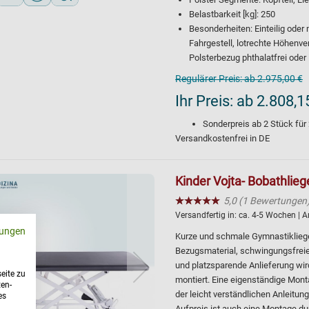
Belastbarkeit [kg]: 250
Besonderheiten: Einteilig oder 
Fahrgestell, lotrechte Höhenve
Polsterbezug phthalatfrei oder i
Regulärer Preis:
ab 2.975,00 €
Ihr Preis:
ab 2.808,1
Sonderpreis ab
2
Stück für
Versandkostenfrei in DE
Kinder Vojta- Bobathlieg
★★★★★
☆☆☆☆☆
5,0 (1 Bewertungen
Versandfertig in:
ca. 4-5 Wochen
| A
ungen
Kurze und schmale Gymnastikliege 
Bezugsmaterial, schwingungsfreie
und platzsparende Anlieferung wird
eite zu
montiert. Eine eigenständige Mon
ten-
der leicht verständlichen Anleitu
es
Aufpreis ist auch eine Montage d