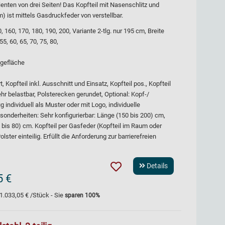
enten von drei Seiten! Das Kopfteil mit Nasenschlitz und
 ist mittels Gasdruckfeder von verstellbar.
160, 170, 180, 190, 200, Variante 2-tlg. nur 195 cm, Breite
55, 60, 65, 70, 75, 80,
egefläche
 Kopfteil inkl. Ausschnitt und Einsatz, Kopfteil pos., Kopfteil
ehr belastbar, Polsterecken gerundet, Optional: Kopf-/
g individuell als Muster oder mit Logo, individuelle
onderheiten: Sehr konfigurierbar: Länge (150 bis 200) cm,
5 bis 80) cm. Kopfteil per Gasfeder (Kopfteil im Raum oder
lster einteilig. Erfüllt die Anforderung zur barrierefreien
Details
5 €
1.033,05 €
/Stück - Sie
sparen
100
%