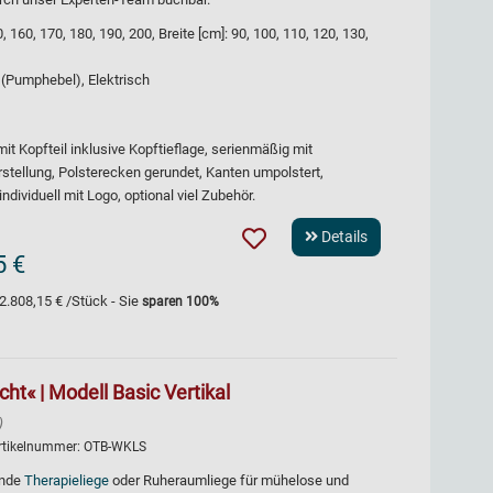
60, 170, 180, 190, 200, Breite [cm]: 90, 100, 110, 120, 130,
 (Pumphebel), Elektrisch
mit Kopfteil inklusive Kopftieflage, serienmäßig mit
rstellung, Polsterecken gerundet, Kanten umpolstert,
ndividuell mit Logo, optional viel Zubehör.
Details
5 €
2.808,15 €
/Stück - Sie
sparen
100
%
t« | Modell Basic Vertikal
)
rtikelnummer:
OTB-WKLS
ende
Therapieliege
oder Ruheraumliege für mühelose und