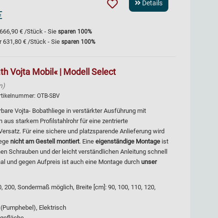
Details
€
666,90 €
/Stück - Sie
sparen
100
%
r
631,80 €
/Stück - Sie
sparen
100
%
h Vojta Mobil« | Modell Select
n)
rtikelnummer:
OTB-SBV
hrbare Vojta- Bobathliege in verstärkter Ausführung mit
us starkem Profilstahlrohr für eine zentrierte
Versatz. Für eine sichere und platzsparende Anlieferung wird
iege
nicht am
Gestell montiert
. Eine
eigenständige Montage
ist
en Schrauben und der leicht verständlichen Anleitung schnell
nal und gegen Aufpreis ist auch eine Montage durch
unser
 200, Sondermaß möglich, Breite [cm]: 90, 100, 110, 120,
 (Pumphebel), Elektrisch
egefläche