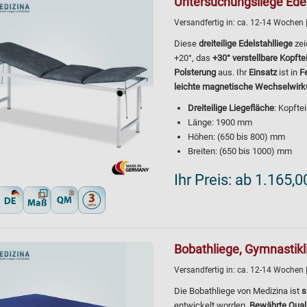
Untersuchungsliege Edels
Versandfertig in:
ca. 12-14 Wochen
Diese
dreiteilige Edelstahlliege
zei
+20°, das
+30° verstellbare Kopftei
Polsterung
aus. Ihr
Einsatz
ist in
F
leichte magnetische Wechselwirk
Dreiteilige Liegefläche
: Kopfte
Länge: 1900 mm
Höhen: (650 bis 800) mm
Breiten: (650 bis 1000) mm
Ihr Preis:
ab 1.165,0
Bobathliege, Gymnastik
Versandfertig in:
ca. 12-14 Wochen
Die Bobathliege von Medizina ist
s
entwickelt worden.
Bewährte Qual