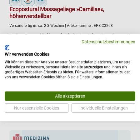
Ecopostural Massageliege »Camillas«,
höhenverstellbar
Versandfertig in:
ca. 2-3 Wochen
| Artikelnummer:
EPS-C3208
Hochwertige, nachhaltige und vielseitig einsetzbare Doppelsegment
Datenschutzbestimmungen
Holzkoffer Massageliege mit 2D Kopfteil, die in der Massage
Branche den Status eines Klassikers erlangt hat.
Wir verwenden Cookies
Abmessungen: Länge [cm]: 182 bis 212, Breite [cm]: 70, Höhe
Wir können diese zur Analyse unserer Besucherdaten platzieren, um unsere
[cm]: 57 bis 85
Webseite zu verbessern, personalisierte Inhalte anzuzeigen und Ihnen ein
Höhenverstellung: Manuell (Handkurbel / Steckbolzen)
großartiges Webseiten-Erlebnis zu bieten. Für weitere Informationen zu den
von uns verwendeten Cookies öffnen Sie die Einstellungen.
Polster Segmente: Kopfteil, Liegefläche
Belastbarkeit [kg]: 135
Ausstattung: Kanten umpolstert, Kopfteil inkl. Ausschnitt und
Alle akzeptieren
Einsatz, schnell verfügbar, Polsterecken gerundet
Nur essenzielle Cookies
Individuelle Einstellungen
Ihr Preis:
ab 493,00 €
Details