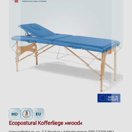
Ecopostural Kofferliege »wood«