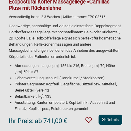
Ecopostural Koffer Massageliege »Camillas
Plus« mit Rückenlehne
Versandfertig in:
ca. 2-3 Wochen
| Artikelnummer:
EPS-C3616
Hochwertige, nachhaltige und vielseitig einsetzbare Doppelsegment
Holzkoffer Massageliege mit hochstellbarem Bein- oder Rückenteil,
2D Kopfteil. Die Holzkofferliege eignet sich perfekt für kosmetische
Behandlungen, Reflexzonenmassagen und andere
Massagebehandlungen, bei denen das Anheben des ausgewählten
Körperteils des Patienten erforderlich ist.
Abmessungen: Länge [cm]: 186 bis 216, Breite [cm]: 70, Höhe
[cm]: 59 bis 87
Höhenverstellung: Manuell (Handkurbel / Steckbolzen)
Polster Segmente: Kopfteil, Liegefläche, Sitzteil bzw. Mittelteil,
Bein-Fußteil (vereint)
Belastbarkeit [kg]: 135
Ausstattung: Kanten umpolstert, Kopfteil inkl. Ausschnitt und
Einsatz, Kopfteil pos., Polsterecken gerundet
Ihr Preis:
ab 741,00 €
Details