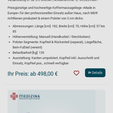
Versandfertig in:
ca. 2-3 Wochen
| Artikelnummer:
EPS-C3209-M61
Preisgünstige und hochwertige Koffermassageliege »Made in
Europe« für den professionellen Einsatz außer Haus, nach MDR
richtlienen produziert & einem Polster von 3 cm dicke.
Abmessungen: Länge [cm]: 182, Breite [cm]: 70, Höhe [cm]: 57 bis
85
Höhenverstellung: Manuell (Handkurbel / Steckbolzen)
Polster Segmente: Kopfteil & Rückenteil (separat), Liegefläche,
Bein-Fußteil (vereint)
Belastbarkeit [kg]: 135
Ausstattung: Kanten umpolstert, Kopfteil inkl. Ausschnitt und
Einsatz, Kopfteil pos., schnell verfügbar
Ihr Preis:
ab 498,00 €
Details