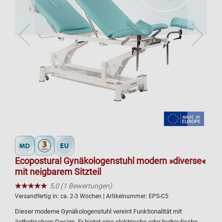
Ecopostural Gynäkologenstuhl modern »diverse«
mit neigbarem Sitzteil
★★★★★
☆☆☆☆☆
5,0 (1 Bewertungen)
Versandfertig in:
ca. 2-3 Wochen
| Artikelnummer:
EPS-C5
Dieser moderne Gynäkologenstuhl vereint Funktionalität mit
ästhetischem Design. Er bietet eine elektrische oder hydraulische