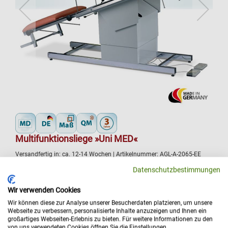
Multifunktionsliege »Uni MED«
Versandfertig in:
ca. 12-14 Wochen
| Artikelnummer:
AGL-A-2065-EE
Datenschutzbestimmungen
Die Uni MED ist die zuverlässige Basis für jeden Behandlungsraum.
Mit ihrer elektrischen Höhenverstellung, dem stabilen Scherengestell
Wir verwenden Cookies
und der komfortablen Polsterung bietet sie Flexibilität und Sicherheit
für allgemeine Untersuchungen und Behandlungen.
Wir können diese zur Analyse unserer Besucherdaten platzieren, um unsere
Webseite zu verbessern, personalisierte Inhalte anzuzeigen und Ihnen ein
Abmessungen: Höhe [cm]: 65, 85, Sondermaß möglich
großartiges Webseiten-Erlebnis zu bieten. Für weitere Informationen zu den
von uns verwendeten Cookies öffnen Sie die Einstellungen.