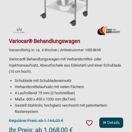
Variocar® Behandlungswagen
Versandfertig in:
ca. 4 Wochen
| Artikelnummer:
HBS-BHW
Variocar® Behandlungswagen mit Verbandsmittel- oder
Injektionsaufsatz, Abwurfschale aus Edelstahl und einer Schublade
(10 cm hoch).
Schublade mit Schubladeneinsatz
Verbandsmittelaufsatz mit vielen Fächern
4 LaufrollenØ 75 mm (2 feststellbar)
Maße: 600 x 450 x 1330 mm (BxTxH)
Gestell Stahlrohr, hochglanz verchromt mit patentiertem
Rastersystem
Regulärer Preis:
ab 1.164,00 €
Details
Ihr Preis:
ab 1.068,00 €