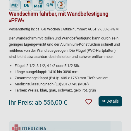
Wandschirm fahrbar, mit Wandbefestigung
»PFW«
Versandfertig in:
ca. 6-8 Wochen
| Artikelnummer:
AGL-PV-300-LR-WM
Der Wandschirm mit Rollen und Wandbefestigung kann durch sein
geringes Eigengewicht und der Aluminium-Konstruktion schnell und
mühleos von der Wand ausgezogen. Die Flügel (PVC-Hartplatten)
sind leicht abwaschbar, desinfizierbar und schwer entflammbar.
Flügel: 2 1/2, 3 1/2, 4 1/2 oder 5 1/2 Stk.
Länge ausgeklappt: 1410 bis 3090 mm
Zusammengeklappt (BxH): 605 x 1750 mm Tiefe variiert
Medizinzulassung nach (EU)2017/745 (MDR)
Farben: Weiss, blau, grau, schwarz, gelb, rot, grün
Ihr Preis:
ab 556,00 €
Details