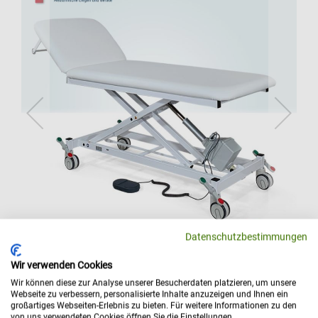
Datenschutzbestimmungen
Wir verwenden Cookies
Wir können diese zur Analyse unserer Besucherdaten platzieren, um unsere
Hochbelastbare Untersuchungsliege
Webseite zu verbessern, personalisierte Inhalte anzuzeigen und Ihnen ein
großartiges Webseiten-Erlebnis zu bieten. Für weitere Informationen zu den
höhenverstellbar »DX Plus« | Elektrisch Modell
von uns verwendeten Cookies öffnen Sie die Einstellungen.