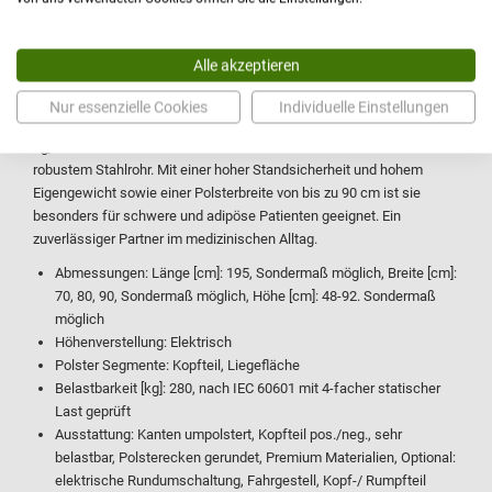
2000, 2001
Versandfertig in:
ca. 12-14 Wochen
| Artikelnummer:
DEB-2000-E
Alle akzeptieren
Auf der Suche nach einer bariatrische Behandlungsliege, die sowohl
Eleganz als auch Stabilität vereint? Die Untersuchungsliege »DX
Nur essenzielle Cookies
Individuelle Einstellungen
Plus« kombiniert Eleganz mit beeindruckender Belastbarkeit von 280
kg, einem Motor mit 10.000 N Druckkraft und einem Gestell aus
robustem Stahlrohr. Mit einer hoher Standsicherheit und hohem
Eigengewicht sowie einer Polsterbreite von bis zu 90 cm ist sie
besonders für schwere und adipöse Patienten geeignet. Ein
zuverlässiger Partner im medizinischen Alltag.
Abmessungen: Länge [cm]: 195, Sondermaß möglich, Breite [cm]:
70, 80, 90, Sondermaß möglich, Höhe [cm]: 48-92. Sondermaß
möglich
Höhenverstellung: Elektrisch
Polster Segmente: Kopfteil, Liegefläche
Belastbarkeit [kg]: 280, nach IEC 60601 mit 4-facher statischer
Last geprüft
Ausstattung: Kanten umpolstert, Kopfteil pos./neg., sehr
belastbar, Polsterecken gerundet, Premium Materialien, Optional:
elektrische Rundumschaltung, Fahrgestell, Kopf-/ Rumpfteil