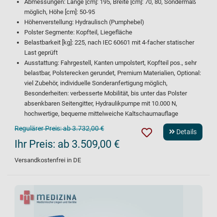
Abmessungen: Länge [cm]: 195, Breite [cm]: 70, 80, Sondermaß
möglich, Höhe [cm]: 50-95
Höhenverstellung: Hydraulisch (Pumphebel)
Polster Segmente: Kopfteil, Liegefläche
Belastbarkeit [kg]: 225, nach IEC 60601 mit 4-facher statischer
Last geprüft
Ausstattung: Fahrgestell, Kanten umpolstert, Kopfteil pos., sehr
belastbar, Polsterecken gerundet, Premium Materialien, Optional:
viel Zubehör, individuelle Sonderanfertigung möglich,
Besonderheiten: verbesserte Mobilität, bis unter das Polster
absenkbaren Seitengitter, Hydraulikpumpe mit 10.000 N,
hochwertige, bequeme mittelweiche Kaltschaumauflage
Regulärer Preis:
ab 3.732,00 €
Details
Ihr Preis:
ab 3.509,00 €
Versandkostenfrei in DE