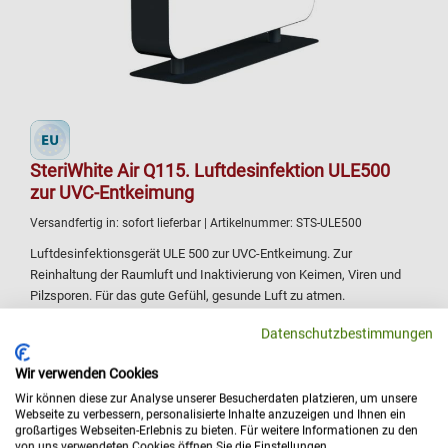
SteriWhite Air Q115. Luftdesinfektion ULE500
zur UVC-Entkeimung
Versandfertig in:
sofort lieferbar
| Artikelnummer:
STS-ULE500
Luftdesinfektionsgerät ULE 500 zur UVC-Entkeimung. Zur
Reinhaltung der Raumluft und Inaktivierung von Keimen, Viren und
Pilzsporen. Für das gute Gefühl, gesunde Luft zu atmen.
UV-C Licht zur Inaktivierung von Keimen, Viren und Pilzsporen zu
Datenschutzbestimmungen
99,99 %
Sichere Abschirmung durch pulverbeschichtetes Stahlgehäuse
Wir verwenden Cookies
reduziert Infektionsrisiken erheblich
Wir können diese zur Analyse unserer Besucherdaten platzieren, um unsere
Durchsatzleistung 115 m³/h, ca. 80 m²
Webseite zu verbessern, personalisierte Inhalte anzuzeigen und Ihnen ein
großartiges Webseiten-Erlebnis zu bieten. Für weitere Informationen zu den
Sehr leise - nur 36 dBA, 230 V
von uns verwendeten Cookies öffnen Sie die Einstellungen.