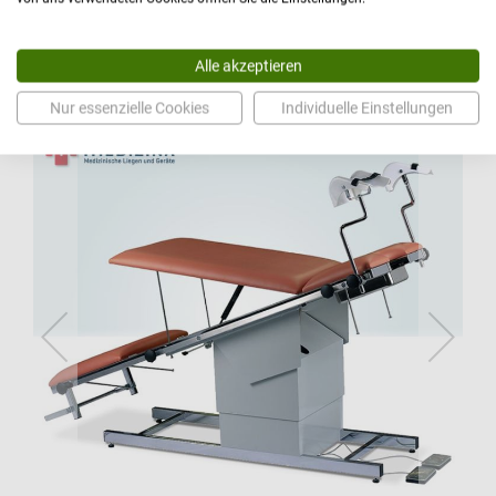
Zur Wand/Deckenmontage oder mit Standfuß
Ihr Preis:
ab 1.207,00 €
Details
Alle akzeptieren
Nur essenzielle Cookies
Individuelle Einstellungen