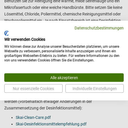
Benutzen Sie zur Reinigung eine warme, milde Seifenlauge und ein
Mikrofasertuch oder eine weiche Handbürste. Bitte setzen Sie keine
Lösemittel, Chloride, Poliermittel, chemische Reinigungsmittel oder
Wachspoliermittel ein. Je nach Einsatzbereich ist eine Desinfektion
des Polsterbezuges notwendig. Verwenden Sie auch hierfür keine
Datenschutzbestimmungen
lösungsmittelhaltigen Erzeugnisse. Der unverhältnismäßige Einsatz
Wir verwenden Cookies
von Desinfektionsmitteln beeinflusst die Lebensdauer des
Wir können diese zur Analyse unserer Besucherdaten platzieren, um unsere
Polsterbezugsmaterials.
Webseite zu verbessern, personalisierte Inhalte anzuzeigen und Ihnen ein
großartiges Webseiten-Erlebnis zu bieten. Für weitere Informationen zu den
Besonders geeignete Mittel für Kunstleder-Polsterbezüge:
von uns verwendeten Cookies öffnen Sie die Einstellungen.
Kunstlederpflege Kombi Set
Desinfektionstücher
Alle akzeptieren
Desinfektionsmittel
Nachfolgende Desinfektionsmittel sind auf die Verträglichkeit
Nur essenzielle Cookies
Individuelle Einstellungen
getestet und können in der angegebenen Dosierung eingesetzt
werden (vorbehaltlich etwaiger Änderungen in der
Zusammensetzung der Desinfektionsmittel):
Skai-Clean-Care.pdf
Skai-Desinfektionsmittelempfehlung.pdf