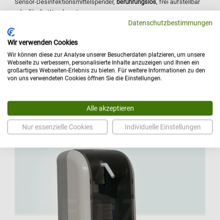
Sensor-Desinfektionsmittelspender,
berührungslos
, frei aufstellbar
oder für die Wandmontage.
Datenschutzbestimmungen
Inhalt: 500 ml / 1000 ml
Abmessung: B: 104 mm × T: 190 mm × H: 312 mm
Wir verwenden Cookies
Für Desinfektionsmittel und Seife inklusive Leerflasche
Wir können diese zur Analyse unserer Besucherdaten platzieren, um unsere
Energiequelle: (4) D-Zellen-Alkalibatterien
Webseite zu verbessern, personalisierte Inhalte anzuzeigen und Ihnen ein
Gewicht: 0,7 kg
großartiges Webseiten-Erlebnis zu bieten. Für weitere Informationen zu den
von uns verwendeten Cookies öffnen Sie die Einstellungen.
Ihr Preis:
ab 120,00 €
Details
Alle akzeptieren
Nur essenzielle Cookies
Individuelle Einstellungen