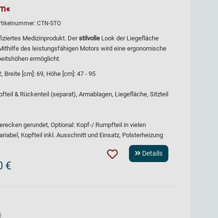
lm«
rtikelnummer:
CTN-STO
fiziertes Medizinprodukt. Der
stilvolle
Look der Liegefläche
 Mithilfe des leistungsfähigen Motors wird eine ergonomische
beitshöhen ermöglicht.
Breite [cm]: 69, Höhe [cm]: 47 - 95
fteil & Rückenteil (separat), Armablagen, Liegefläche, Sitzteil
erecken gerundet, Optional: Kopf-/ Rumpfteil in vielen
ariabel, Kopfteil inkl. Ausschnitt und Einsatz, Polsterheizung
Details
0 €
)