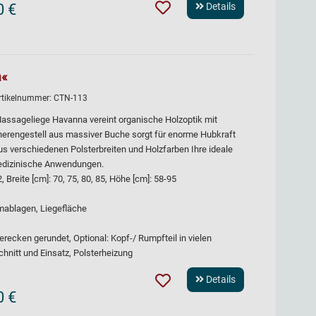
0 €
Details
a«
rtikelnummer:
CTN-113
Massageliege Havanna vereint organische Holzoptik mit
herengestell aus massiver Buche sorgt für enorme Hubkraft
us verschiedenen Polsterbreiten und Holzfarben Ihre ideale
medizinische Anwendungen.
Breite [cm]: 70, 75, 80, 85, Höhe [cm]: 58-95
rmablagen, Liegefläche
erecken gerundet, Optional: Kopf-/ Rumpfteil in vielen
schnitt und Einsatz, Polsterheizung
Details
0 €