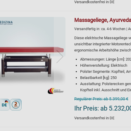
Versandkostenfrei in DE
Massageliege, Ayurveda
Versandfertig in:
ca. 4-6 Wochen
| A
Diese elektrische Massageliege ve
unsichtbar integrierter Motorente
ergonomische Arbeitshöhe zwische
Abmessungen: Länge [cm]: 202, 
Höhenverstellung: Elektrisch
Polster Segmente: Kopfteil, A
Belastbarkeit [kg]: 250
Ausstattung: Polsterecken gerun
Kopfteil inkl. Ausschnitt und E
Regulärer Preis:
ab 5.399,00 €
Ihr Preis:
ab 5.232,0
Versandkostenfrei in DE