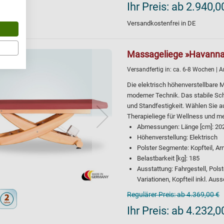
Ihr Preis:
ab 2.940,0
Versandkostenfrei in DE
Massageliege »Havann
Versandfertig in:
ca. 6-8 Wochen
| A
Die elektrisch höhenverstellbare 
moderner Technik. Das stabile Sc
und Standfestigkeit. Wählen Sie a
Therapieliege für Wellness und 
Abmessungen: Länge [cm]: 202, 
Höhenverstellung: Elektrisch
Polster Segmente: Kopfteil, A
Belastbarkeit [kg]: 185
Ausstattung: Fahrgestell, Polst
Variationen, Kopfteil inkl. Aus
Regulärer Preis:
ab 4.369,00 €
Ihr Preis:
ab 4.232,0