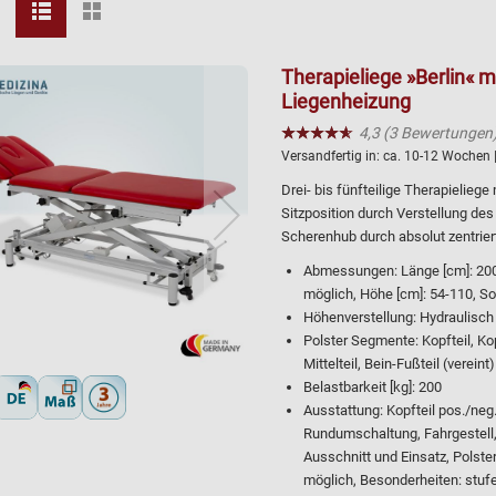
Therapieliege »Berlin« m
Liegenheizung
★★★★★
☆☆☆☆☆
4,3 (3 Bewertungen
Versandfertig in:
ca. 10-12 Wochen
Drei- bis fünfteilige Therapielieg
Sitzposition durch Verstellung des
Scherenhub durch absolut zentrie
Abmessungen: Länge [cm]: 200,
möglich, Höhe [cm]: 54-110, 
Höhenverstellung: Hydraulisch
Polster Segmente: Kopfteil, Kop
Mittelteil, Bein-Fußteil (vereint)
Belastbarkeit [kg]: 200
Ausstattung: Kopfteil pos./neg.
Rundumschaltung, Fahrgestell, K
Ausschnitt und Einsatz, Polster
möglich, Besonderheiten: stufe