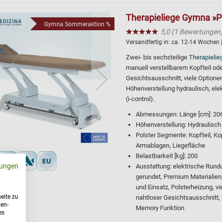
Therapieliege Gymna »PR
Gymna Sommeraktion %
★★★★★
☆☆☆☆☆
5,0 (1 Bewertungen
Versandfertig in:
ca. 12-14 Wochen
Zwei- bis sechsteilige
Therapieli
manuell verstellbarem Kopfteil o
Gesichtsausschnitt, viele Optione
Höhenverstellung hydraulisch, el
(i-control).
Abmessungen: Länge [cm]: 206, 
Höhenverstellung: Hydraulisch
Polster Segmente: Kopfteil, Kop
Armablagen, Liegefläche
Belastbarkeit [kg]: 200
ungen
Ausstattung: elektrische Rund
gerundet, Premium Materialien, 
und Einsatz, Polsterheizung, v
eite zu
nahtloser Gesichtsausschnitt, 
ten-
Memory Funktion
es