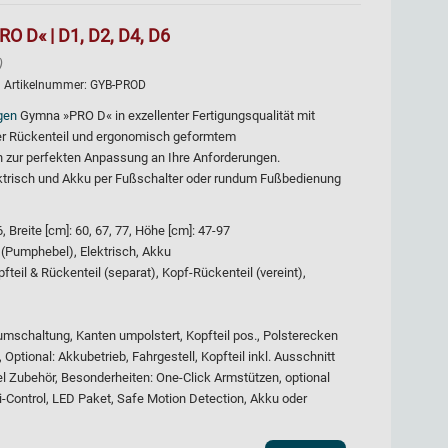
O D« | D1, D2, D4, D6
)
| Artikelnummer:
GYB-PROD
egen
Gymna »PRO D« in exzellenter Fertigungsqualität mit
der Rückenteil und ergonomisch geformtem
n zur perfekten Anpassung an Ihre Anforderungen.
ektrisch und Akku per Fußschalter oder rundum Fußbedienung
Breite [cm]: 60, 67, 77, Höhe [cm]: 47-97
 (Pumphebel), Elektrisch, Akku
fteil & Rückenteil (separat), Kopf-Rückenteil (vereint),
umschaltung, Kanten umpolstert, Kopfteil pos., Polsterecken
Optional: Akkubetrieb, Fahrgestell, Kopfteil inkl. Ausschnitt
iel Zubehör, Besonderheiten: One-Click Armstützen, optional
i-Control, LED Paket, Safe Motion Detection, Akku oder