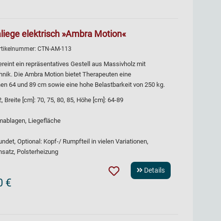
liege elektrisch »Ambra Motion«
rtikelnummer:
CTN-AM-113
reint ein repräsentatives Gestell aus Massivholz mit
chnik. Die Ambra Motion bietet Therapeuten eine
n 64 und 89 cm sowie eine hohe Belastbarkeit von 250 kg.
Breite [cm]: 70, 75, 80, 85, Höhe [cm]: 64-89
rmablagen, Liegefläche
det, Optional: Kopf-/ Rumpfteil in vielen Variationen,
insatz, Polsterheizung
Details
0 €