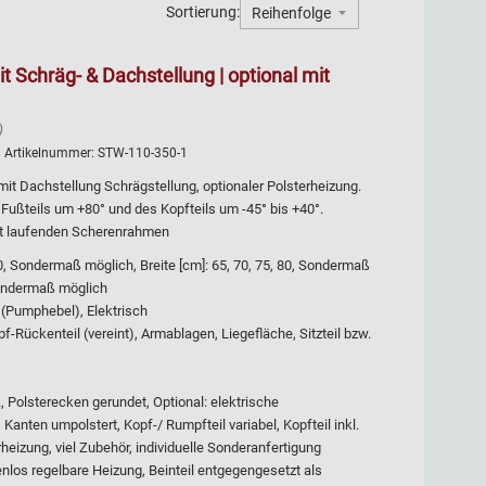
Sortierung:
it Schräg- & Dachstellung | optional mit
)
| Artikelnummer:
STW-110-350-1
e mit Dachstellung Schrägstellung, optionaler Polsterheizung.
 Fußteils um +80° und des Kopfteils um -45° bis +40°.
rt laufenden Scherenrahmen
 Sondermaß möglich, Breite [cm]: 65, 70, 75, 80, Sondermaß
Sondermaß möglich
 (Pumphebel), Elektrisch
f-Rückenteil (vereint), Armablagen, Liegefläche, Sitzteil bzw.
, Polsterecken gerundet, Optional: elektrische
anten umpolstert, Kopf-/ Rumpfteil variabel, Kopfteil inkl.
heizung, viel Zubehör, individuelle Sonderanfertigung
nlos regelbare Heizung, Beinteil entgegengesetzt als