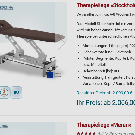
Therapieliege »Stockho
Versandfertig in:
ca. 6-8 Wochen
| A
Das Modell Stockholm ist ein zerti
wird mit hoher
Variabilität
vereint.
Therapie bei unterschiedlichen Ar
Abmessungen: Länge [cm]: 202, 
Höhenverstellung: Elektrisch
Polster Segmente: Kopfteil, Kop
bzw. Mittelteil
Belastbarkeit [kg]: 300
Ausstattung: Fahrgestell, Polst
Variationen, Kopf-/ Rumpfteil v
Regulärer Preis:
ab 2.099,00 €
Ihr Preis:
ab 2.066,0
Therapieliege »Meran«
★★★★★
☆☆☆☆☆
4,5 (2 Bewertungen