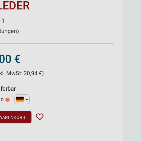
LEDER
-1
rtungen)
00 €
nkl. MwSt: 30,94 €)
eferbar
en
 WARENKORB