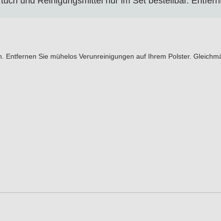
rtuch und Reinigungsmittel nur im Set bestellbar. Entfe
. Entfernen Sie mühelos Verunreinigungen auf Ihrem Polster. Gleichm