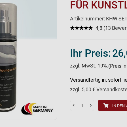
FÜR KUNST
Artikelnummer:
KHW-SET
★★★★★
☆☆☆☆☆
4,8 (13 Bewe
Ihr Preis:
26,
zzgl. MwSt. 19%.
(Preis i
Versandfertig in:
sofort li
zzgl.
5,00
€ Versandkost
IN DEN