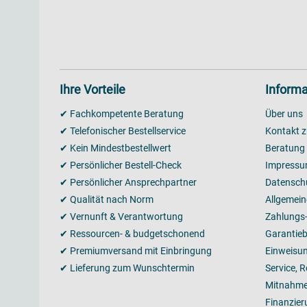
Ihre Vorteile
Informa
✔ Fachkompetente Beratung
Über uns
✔ Telefonischer Bestellservice
Kontakt z
✔ Kein Mindestbestellwert
Beratung
✔ Persönlicher Bestell-Check
Impress
✔ Persönlicher Ansprechpartner
Datensch
✔ Qualität nach Norm
Allgemei
✔ Vernunft & Verantwortung
Zahlungs
✔ Ressourcen- & budgetschonend
Garantie
✔ Premiumversand mit Einbringung
Einweisu
✔ Lieferung zum Wunschtermin
Service, 
Mitnahme
Finanzier