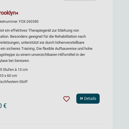
rooklyn«
tikelnummer:
FOX-260380
ist ein effektives Therapiegerät zur Stärkung von
nation. Besonders geeignet für die Rehabilitation nach
erletzungen, unterstützt sie durch höhenverstellbare
ein sicheres Training. Die flexible Aufbauweise und hohe
streppe zu einem unverzichtbaren Hilfsmittel in der
ylaxe bei Senioren.
 5 Stufen à 13 cm
10 x 60 cm
tschfestem Stoff
Details
0 €