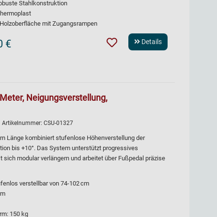
robuste Stahlkonstruktion
Thermoplast
e Holzoberfläche mit Zugangsrampen
0 €
Details
3 Meter, Neigungsverstellung,
| Artikelnummer:
CSU-01327
ern Länge kombiniert stufenlose Höhenverstellung der
ion bis +10°. Das System unterstützt progressives
t sich modular verlängern und arbeitet über Fußpedal präzise
fenlos verstellbar von 74-102 cm
rm
rm: 150 kg