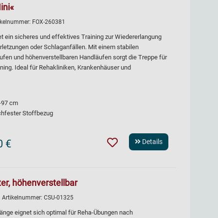
ini«
tikelnummer:
FOX-260381
et ein sicheres und effektives Training zur Wiedererlangung
rletzungen oder Schlaganfällen. Mit einem stabilen
ufen und höhenverstellbaren Handläufen sorgt die Treppe für
ining. Ideal für Rehakliniken, Krankenhäuser und
0-97 cm
chfester Stoffbezug
0 €
Details
er, höhenverstellbar
| Artikelnummer:
CSU-01325
Länge eignet sich optimal für Reha-Übungen nach