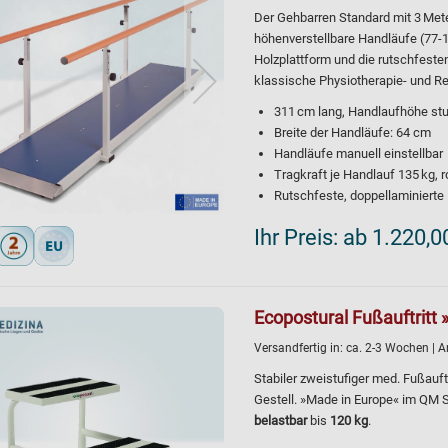
Der Gehbarren Standard mit 3 Met
höhenverstellbare Handläufe (77-1
Holzplattform und die rutschfesten
klassische Physiotherapie- und Re
311 cm lang, Handlaufhöhe stu
Breite der Handläufe: 64 cm
Handläufe manuell einstellbar
Tragkraft je Handlauf 135 kg, 
Rutschfeste, doppellaminiert
Ihr Preis:
ab 1.220,0
Ecopostural Fußauftritt 
Versandfertig in:
ca. 2-3 Wochen
| A
Stabiler zweistufiger med. Fußauft
Gestell. »Made in Europe« im QM
belastbar
bis
120 kg
.