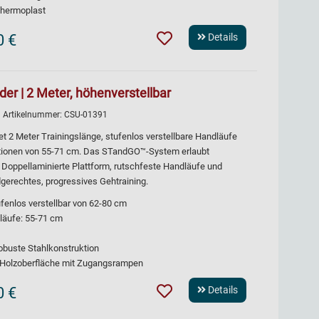
Thermoplast
0 €
Details
der | 2 Meter, höhenverstellbar
| Artikelnummer:
CSU-01391
et 2 Meter Trainingslänge, stufenlos verstellbare Handläufe
itionen von 55-71 cm. Das STandGO™-System erlaubt
oppellaminierte Plattform, rutschfeste Handläufe und
gerechtes, progressives Gehtraining.
fenlos verstellbar von 62-80 cm
dläufe: 55-71 cm
robuste Stahlkonstruktion
e Holzoberfläche mit Zugangsrampen
0 €
Details