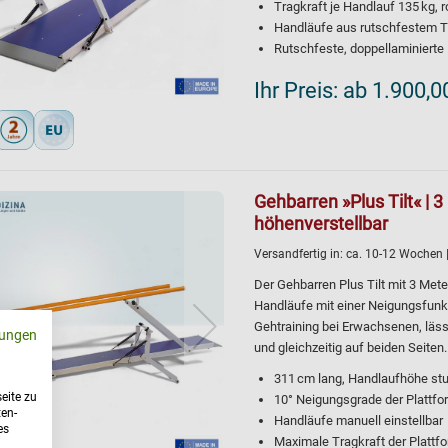
Tragkraft je Handlauf 135 kg, 
Handläufe aus rutschfestem 
Rutschfeste, doppellaminiert
Ihr Preis:
ab 1.900,0
Gehbarren »Plus Tilt« | 
höhenverstellbar
Versandfertig in:
ca. 10-12 Wochen
Der Gehbarren Plus Tilt mit 3 Met
Handläufe mit einer Neigungsfunkt
Gehtraining bei Erwachsenen, läss
ungen
und gleichzeitig auf beiden Seiten.
311 cm lang, Handlaufhöhe stu
eite zu
10° Neigungsgrade der Plattfo
ten-
Handläufe manuell einstellbar
es
Maximale Tragkraft der Plattfo