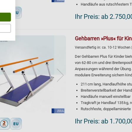
Handläufe aus rutschfestem 
Ihr Preis:
ab 2.750,0
Gehbarren »Plus« für Kin
Versandfertig in:
ca. 10-12 Wochen
Der Gehbarren Plus für Kinder biet
von 62-80 cm und drei Breitenpos
Anpassungen während der Übung. D
modulare Erweiterung sichern kind
211 cm lang, Handlaufhöhe stu
Breitenverstellbarkeit der Han
Handläufe manuell einstellbar
Tragkraft je Handlauf 135 kg, 
Rutschfeste, doppellaminiert
Ihr Preis:
ab 1.700,0