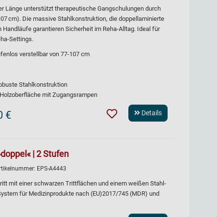
er Länge unterstützt therapeutische Gangschulungen durch
07 cm). Die massive Stahlkonstruktion, die doppellaminierte
 Handläufe garantieren Sicherheit im Reha-Alltag. Ideal für
ha-Settings.
fenlos verstellbar von 77-107 cm
robuste Stahlkonstruktion
e Holzoberfläche mit Zugangsrampen
0 €
Details
»doppel« | 2 Stufen
rtikelnummer:
EPS-A4443
ritt mit einer schwarzen Trittflächen und einem weißen Stahl-
 System für Medizinprodukte nach (EU)2017/745 (MDR) und