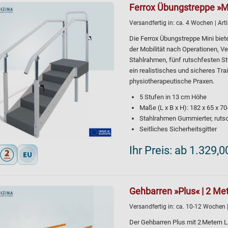
Ferrox Übungstreppe »M
Versandfertig in:
ca. 4 Wochen
| Ar
Die Ferrox Übungstreppe Mini biet
der Mobilität nach Operationen, Ve
Stahlrahmen, fünf rutschfesten St
ein realistisches und sicheres Tra
physiotherapeutische Praxen.
5 Stufen in 13 cm Höhe
Maße (L x B x H): 182 x 65 x 7
Stahlrahmen Gummierter, ruts
Seitliches Sicherheitsgitter
Ihr Preis:
ab 1.329,0
Gehbarren »Plus« | 2 Met
Versandfertig in:
ca. 10-12 Wochen
Der Gehbarren Plus mit 2 Metern 