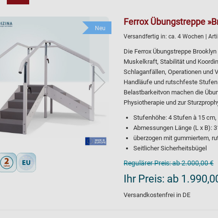
Ferrox Übungstreppe »B
Neu
Versandfertig in:
ca. 4 Wochen
| Ar
Die Ferrox Übungstreppe Brooklyn 
Muskelkraft, Stabilität und Koordi
Schlaganfällen, Operationen und V
Handläufe und rutschfeste Stufen 
Belastbarkeitvon machen die Übung
Physiotherapie und zur Sturzproph
Stufenhöhe: 4 Stufen à 15 cm,
Abmessungen Länge (L x B): 3
überzogen mit gummiertem, ru
Seitlicher Sicherheitsbügel
Regulärer Preis:
ab 2.000,00 €
Ihr Preis:
ab 1.990,0
Versandkostenfrei in DE