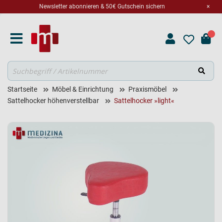
Newsletter abonnieren & 50€ Gutschein sichern
×
Suche
Startseite
Möbel & Einrichtung
Praxismöbel
Sattelhocker höhenverstellbar
Sattelhocker »light«