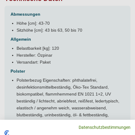
Abmessungen
Höhe [cm]: 43-70
Sitzhöhe [cm]: 43 bis 63, 50 bis 70
Allgemein
Belastbarkeit [kg]: 120
Hersteller: Özpinar
Versandart: Paket
Polster
Polsterbezug Eigenschaften: phthalatefrei,
desinfektionsmittelbeständig, Öko-Tex Standard,
biokompatibel, flammhemmend EN 1021 1+2, UV
beständig / lichtecht, abriebfest, reißfest, ledertypisch,
elastisch / angenehm weich, wasserabweisend,
blutbeständig, urinbeständig, öl- & fettbeständig,
schweißbeständig, pflegeleicht, sehr leicht zu reinigen,
Datenschutzbestimmungen
vegan, antimikrobiell / antibakteriell oder antimykotisch