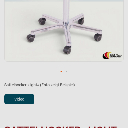
Sattelhocker »light« (Foto zeigt Beispiel)
Video