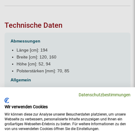
Technische Daten
Abmessungen
Länge [cm]: 194
Breite [cm]: 120, 160
Höhe [cm]: 52, 94
Polsterstärken [mm]: 70, 85
Allgemein
Einsatzbereich: Untersuchung, Therapie & Reha, Pflege
Datenschutzbestimmungen
Belastbarkeit [kg]: 200, nach IEC 60601 mit 4-facher
statischer Last geprüft
Wir verwenden Cookies
Eigenschaften, Kriterien: Mobil (Laufrollen /
Wir können diese zur Analyse unserer Besucherdaten platzieren, um unsere
Rädergestell), Zubehör (Gitter / Halter / etc.),
Webseite zu verbessern, personalisierte Inhalte anzuzeigen und Ihnen ein
Sonderanfertigung möglich
großartiges Webseiten-Erlebnis zu bieten. Für weitere Informationen zu den
von uns verwendeten Cookies öffnen Sie die Einstellungen.
Hersteller: AGA