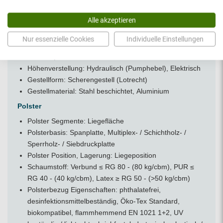
Serie: H-Bobath/ E
Modell: 120
Alle akzeptieren
Versandart: Spedition
Nur essenzielle Cookies
Individuelle Einstellungen
Gestell
Mobilität, Fahrbarkeit: Laufrollen einzeln verstellbar
Höhenverstellung: Hydraulisch (Pumphebel), Elektrisch
Gestellform: Scherengestell (Lotrecht)
Gestellmaterial: Stahl beschichtet, Aluminium
Polster
Polster Segmente: Liegefläche
Polsterbasis: Spanplatte, Multiplex- / Schichtholz- /
Sperrholz- / Siebdruckplatte
Polster Position, Lagerung: Liegeposition
Schaumstoff: Verbund ≤ RG 80 - (80 kg/cbm), PUR ≤
RG 40 - (40 kg/cbm), Latex ≥ RG 50 - (>50 kg/cbm)
Polsterbezug Eigenschaften: phthalatefrei,
desinfektionsmittelbeständig, Öko-Tex Standard,
biokompatibel, flammhemmend EN 1021 1+2, UV