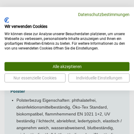
Technische Daten
Datenschutzbestimmungen
Wir verwenden Cookies
Abmessungen
Wir können diese zur Analyse unserer Besucherdaten platzieren, um unsere
Höhe [cm]: 42-55
Webseite zu verbessern, personalisierte Inhalte anzuzeigen und Ihnen ein
großartiges Webseiten-Erlebnis zu bieten. Für weitere Informationen zu den
Allgemein
von uns verwendeten Cookies öffnen Sie die Einstellungen.
Belastbarkeit [kg]: 130, nach IEC 60601 mit 4-facher
statischer Last geprüft
Alle akzeptieren
Hersteller: AGA
Modell: B-1000, BR-2000
Nur essenzielle Cookies
Individuelle Einstellungen
Versandart: Paket
Polster
Polsterbezug Eigenschaften: phthalatefrei,
desinfektionsmittelbeständig, Öko-Tex Standard,
biokompatibel, flammhemmend EN 1021 1+2, UV
beständig / lichtecht, abriebfest, ledertypisch, elastisch /
angenehm weich, wasserabweisend, blutbeständig,