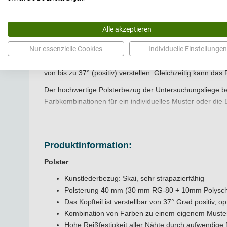
Bauchlage und im Sitzen optimal zu behandeln – und all
Der Behandlungstisch Modell Standard Plus bietet ein bes
Alle akzeptieren
angenehme Gesichtsausschnitte, stufenlos verstellbare 
mm starkem Vierkantrohr verfügt über einen Niveau-Aus
Nur essenzielle Cookies
Individuelle Einstellungen
Die großzügige Liegefläche von 195 cm besteht aus einem 
von bis zu 37° (positiv) verstellen. Gleichzeitig kann da
Der hochwertige Polsterbezug der
Untersuchungsliege
be
Farbkombinationen für ein individuelles Muster oder die 
oder dreifache Nahtführung. Sie haben die Wahl zwischen
Investieren Sie in die Zukunft Ihrer Praxis und bieten 
Setzen Sie auf bewährte Qualität und Technologie, und 
Produktinformation:
Das Modell Standard Plus ist ein erstklassiges Produkt »
Polster
Investieren Sie in die Zukunft Ihrer Praxis und bieten 
Kunstlederbezug: Skai, sehr strapazierfähig
bewährte Qualität und innovative Technologie. Fordern 
Polsterung 40 mm (30 mm RG-80 + 10mm Polysch
Das Kopfteil ist verstellbar von 37° Grad positiv, 
Kombination von Farben zu einem eigenem Muster 
Hohe Reißfestigkeit aller Nähte durch aufwendige 