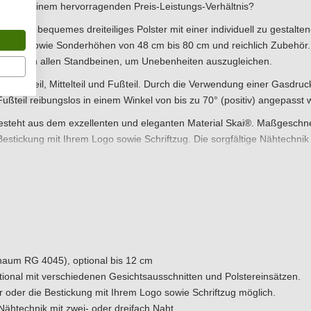
 das zu einem hervorragenden Preis-Leistungs-Verhältnis?
onders bequemes dreiteiliges Polster mit einer individuell zu gestalten
Polster sowie Sonderhöhen von 48 cm bis 80 cm und reichlich Zubehör.
gleich an allen Standbeinen, um Unebenheiten auszugleichen.
Kopfteil, Mittelteil und Fußteil. Durch die Verwendung einer Gasdruckf
s Fußteil reibungslos in einem Winkel von bis zu 70° (positiv) angepasst
steht aus dem exzellenten und eleganten Material Skai®. Maßgeschne
Bestickung mit Ihrem Logo sowie Schriftzug. Die sorgfältige Nähtechnik 
 ein-, zwei- oder mehrfarbigem Polsterbezug, der sogar individuell mi
Sie Ihren Patienten optimale Behandlungen auf diesen modernen, komfort
fordern Sie jetzt ein unverbindliches Angebot an oder vereinbaren Sie
Hergestellt in Deutschland« und belastbar bis 200 kg.
Sie Ihren Patienten optimale Untersuchungsergebnisse auf einem moder
Sie noch heute ein unverbindliches Angebot an oder vereinbaren Sie 
aum RG 4045), optional bis 12 cm
optional mit verschiedenen Gesichtsausschnitten und Polstereinsätzen.
oder die Bestickung mit Ihrem Logo sowie Schriftzug möglich.
Nähtechnik mit zwei- oder dreifach Naht.