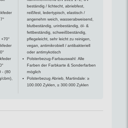
beständig / lichtecht, abriebfest,
 zur Sicherheit die Polsterecken immer gerundet und
ckfeder
reißfest, ledertypisch, elastisch /
her Naht gewährleistet. Der medizinische Polsterbezug ist
37°
angenehm weich, wasserabweisend,
 Farben zu einem eigenem Muster oder die Bestickung mit
blutbeständig, urinbeständig, öl- &
fettbeständig, schweißbeständig,
s +70°
pflegeleicht, sehr leicht zu reinigen,
windefreien Steckbolzen mit außerordentlicher
ckfeder
vegan, antimikrobiell / antibakteriell
 langlebige Funktion der Höhenverstellung. Zur
70°
oder antimykotisch
rollen sind aus Deutschland.
ckfeder
Polsterbezug-Farbauswahl: Alle
gen sind somit und hergestellt nach MDR / MPGD
0°
Farben der Farbkarte & Sonderfarben
 - (80
möglich
g/cbm),
Polsterbezug Abrieb, Martindale: ≥
100.000 Zyklen, ≥ 300.000 Zyklen
ng.
 Sicherheitseinrichtung
ausgestattet ist. Wir folgen
and, Fuß- oder Rundumschaltung in einen Schlafmodus
di
.