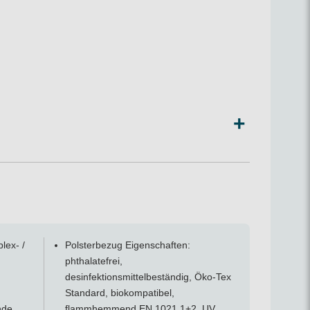
+
lex- /
Polsterbezug Eigenschaften:
il
phthalatefrei,
ca. 125 cm),
desinfektionsmittelbeständig, Öko-Tex
mit herausnehmbaren Polsterauschnitt in der Liegefläche
Standard, biokompatibel,
nde
flammhemmend EN 1021 1+2, UV