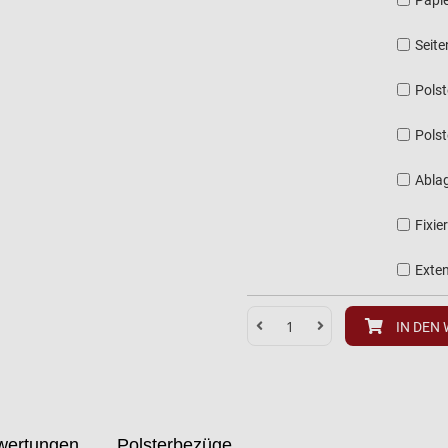
Papie
Seite
Polst
Polst
Abla
Fixie
Exte
IN DEN
wertungen
Polsterbezüge