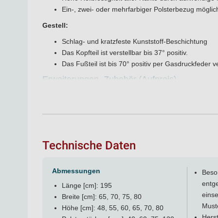
Ein-, zwei- oder mehrfarbiger Polsterbezug möglic
Gestell:
Schlag- und kratzfeste Kunststoff-Beschichtung
Das Kopfteil ist verstellbar bis 37° positiv.
Das Fußteil ist bis 70° positiv per Gasdruckfeder ve
Erweiterungen, Zubehör (Aufpreis)
Liegenflächebreite von 70 cm, 75 cm oder 80 cm li
Sonderhöhen von 48 cm bis 80 cm lieferbar
Seitengitter, Seitensicherung ab Polsterbreite 80 
Polsterstärke 12 cm Visko nur bei Polsterbreite 7
Technische Daten
Serie Standard Liegen:
Standard Basic
: Liegefläche zweiteilig, 195 x 65 cm
Abmessungen
Standard Plus: Liegefläche dreiteilig, 195 x 65 cm, K
Beson
Standard BC: Liegefläche dreiteilig, 202 x 65 cm, la
entge
Länge [cm]: 195
Standard CH
: Liegefläche zweiteilig, 195 x 65 cm, 
einse
Breite [cm]: 65, 70, 75, 80
Standard Echo Cardio
: Liegefläche zweiteilig, 195
Muste
Höhe [cm]: 48, 55, 60, 65, 70, 80
Herst