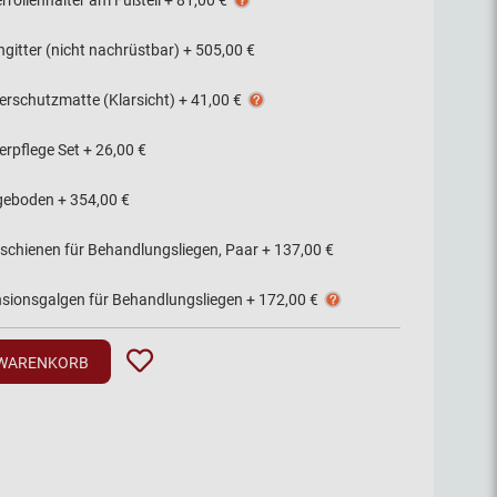
rrollenhalter am Fußteil
+
81,00 €
ngitter (nicht nachrüstbar)
+
505,00 €
erschutzmatte (Klarsicht)
+
41,00 €
erpflege Set
+
26,00 €
geboden
+
354,00 €
rschienen für Behandlungsliegen, Paar
+
137,00 €
nsionsgalgen für Behandlungsliegen
+
172,00 €
 WARENKORB