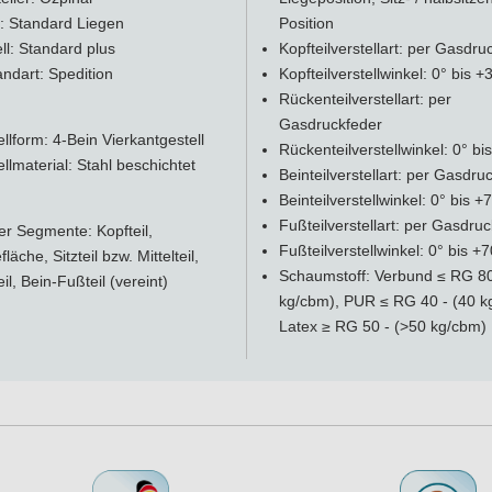
t:
: Standard Liegen
Position
angenehm wirkenden Poly- oder Visko-Schaum mit »Memory foam«, sind
l: Standard plus
Kopfteilverstellart: per Gasdru
ler Nähte wird durch eine aufwendige Nähtechnik mit zwei- oder dreifac
ndart: Spedition
Kopfteilverstellwinkel: 0° bis +
ner Vielzahl von Farben erhältlich. Dabei ist auch die Kombination von
Rückenteilverstellart: per
Gasdruckfeder
llform: 4-Bein Vierkantgestell
Rückenteilverstellwinkel: 0° bi
men mit bis zu 3 mm Wandstärke (33% mehr Material als üblich), den ge
llmaterial: Stahl beschichtet
Beinteilverstellart: per Gasdru
artungsfreie Polymer-Gleitlager in der Fluidtechnik versprechen eine
Beinteilverstellwinkel: 0° bis +
tirutsch-Nivellierfüßen ausgeglichen werden. Alle Gasfedern und Lauf
Fußteilverstellart: per Gasdru
er Segmente: Kopfteil,
, einer umfangreichen Risikobeurteilung nach DIN ISO 14971 unterzo
Fußteilverstellwinkel: 0° bis +7
fläche, Sitzteil bzw. Mittelteil,
Schaumstoff: Verbund ≤ RG 80
il, Bein-Fußteil (vereint)
kg/cbm), PUR ≤ RG 40 - (40 k
Latex ≥ RG 50 - (>50 kg/cbm)
der mit einem 2 Meter Kabel versehen. Das Netzkabel ist 4,20 Meter la
rengeneration
, die mit einer
integrierten, aktiven und akustischen
or nach 15 Sekunden der letzten Betätigung eines Bedienelementes (H
eltipp.
Ein akustisches Signal unterschützt die verschiedenen Mo