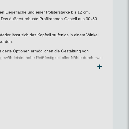
en Liegefläche und einer Polsterstärke bis 12 cm,
 Das äußerst robuste Profilrahmen-Gestell aus 30x30
eder lässt sich das Kopfteil stufenlos in einem Winkel
 werden.
iderte Optionen ermöglichen die Gestaltung von
gewährleistet hohe Reißfestigkeit aller Nähte durch zwei-
t Ihrem Logo oder Schriftzug bestickt werden kann.
+
ablen und flexiblen
Therapieliegen
der Serie Select.
 ein Beratungsgespräch mit unserem Experten-Team.
nen und komfortablen Behandlungstisch. Vertrauen Sie auf
ein Beratungsgespräch mit unserem Experten-Team.