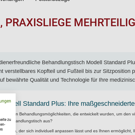
PRAXISLIEGE MEHRTEILIG
 bedienerfreundliche Behandlungstisch Modell Standard P
t verstellbares Kopfteil und Fußteil bis zur Sitzpositi
uf bewährte Qualität und Technologie für Ihre medizinisc
ungen
Modell Standard Plus: Ihre maßgeschneiderte
reite an Behandlungsmöglichkeiten, die entwickelt wurden, um den vie
eite zu
ekten Behandlungstisch aus?
ten-
es
stisch, der sich individuell anpassen lässt und es Ihnen ermöglicht, 