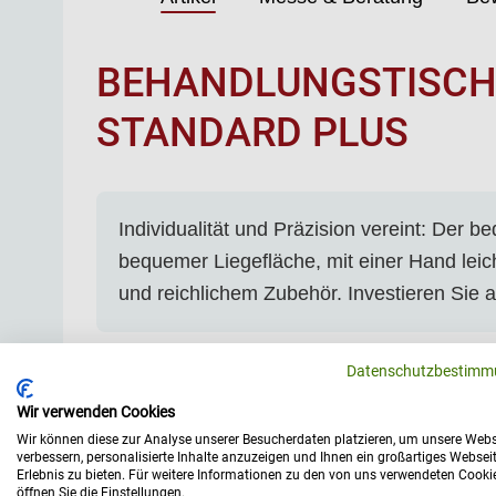
BEHANDLUNGSTISCH, 
STANDARD PLUS
Individualität und Präzision vereint: Der
bequemer Liegefläche, mit einer Hand leich
und reichlichem Zubehör. Investieren Sie a
Datenschutzbestimm
Entdecken Sie den Behandlungstisch 
Wir verwenden Cookies
Vor dem Hintergrund der kontinuierlich wachsenden Bandb
Wir können diese zur Analyse unserer Besucherdaten platzieren, um unsere Webs
werden, taucht eine Frage auf: Wie wählt man den perf
verbessern, personalisierte Inhalte anzuzeigen und Ihnen ein großartiges Websei
Erlebnis zu bieten. Für weitere Informationen zu den von uns verwendeten Cooki
Suchen Sie nach einem qualitativ hochwertigen Behandlung
öffnen Sie die Einstellungen.