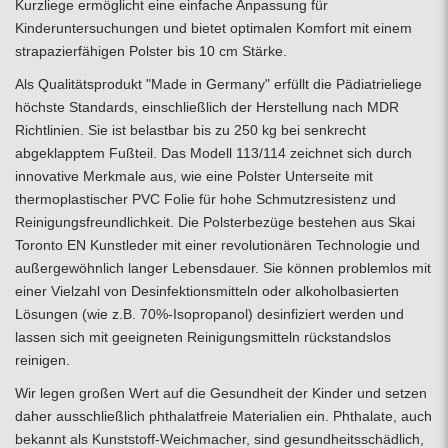
Kurzliege ermöglicht eine einfache Anpassung für
Kinderuntersuchungen und bietet optimalen Komfort mit einem
strapazierfähigen Polster bis 10 cm Stärke.
Als Qualitätsprodukt "Made in Germany" erfüllt die Pädiatrieliege
höchste Standards, einschließlich der Herstellung nach MDR
Richtlinien. Sie ist belastbar bis zu 250 kg bei senkrecht
abgeklapptem Fußteil. Das Modell 113/114 zeichnet sich durch
innovative Merkmale aus, wie eine Polster Unterseite mit
thermoplastischer PVC Folie für hohe Schmutzresistenz und
Reinigungsfreundlichkeit. Die Polsterbezüge bestehen aus Skai
Toronto EN Kunstleder mit einer revolutionären Technologie und
außergewöhnlich langer Lebensdauer. Sie können problemlos mit
einer Vielzahl von Desinfektionsmitteln oder alkoholbasierten
Lösungen (wie z.B. 70%-Isopropanol) desinfiziert werden und
lassen sich mit geeigneten Reinigungsmitteln rückstandslos
reinigen.
Wir legen großen Wert auf die Gesundheit der Kinder und setzen
daher ausschließlich phthalatfreie Materialien ein. Phthalate, auch
bekannt als Kunststoff-Weichmacher, sind gesundheitsschädlich,