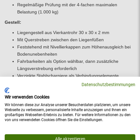
Regelmäßige Prüfung mit der 4-fachen maximalen
Belastung (1.000 kg)
Gestell:
Liegengestell aus Vierkantrohr 30 x 30 x 2 mm
Mit Querstreben zwischen den Liegenfüßen
Feststehend mit Nivellierkappen zum Höhenausgleich bei
Bodenunebenheiten
Fahrbarkeiten als Option wählbar, dann zusätzliche
Längsverstrebung erforderlich
Verzinkte Stahlscharniere als Verbindungselemente
zwischen den Polstersegmenten
Datenschutzbestimmungen
Hohe Standsicherheit durch hohes Eigengewicht
Wir verwenden Cookies
Robuste Gestellkonstruktion, seit vielen Jahren im
anspruchsvollen Praxis-Alltag bewährt
Wir können diese zur Analyse unserer Besucherdaten platzieren, um unsere
Webseite zu verbessern, personalisierte Inhalte anzuzeigen und Ihnen ein
Zwei stabile, parallel angebrachte Sicherheits-Raster zur
großartiges Webseiten-Erlebnis zu bieten. Für weitere Informationen zu den
positiven Kopfteilverstellung
von uns verwendeten Cookies öffnen Sie die Einstellungen.
Liegenfußpaare und Gestellrahmen fest verschraubt
Gestell komplett als Einheit verschweißt (pulverbeschichtet)
Alle akzeptieren