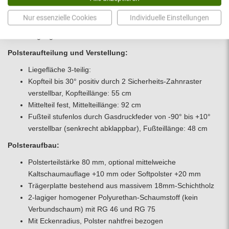
oder aus zwei Längsbaugruppen zusammengesetzt
(verchromt)
Nur essenzielle Cookies
Individuelle Einstellungen
Einfache Hygiene durch offene Bauweise und gute
Zugänglichkeit
Polsteraufteilung und Verstellung:
Liegefläche 3-teilig:
Kopfteil bis 30° positiv durch 2 Sicherheits-Zahnraster
verstellbar, Kopfteillänge: 55 cm
Mittelteil fest, Mittelteillänge: 92 cm
Fußteil stufenlos durch Gasdruckfeder von -90° bis +10°
verstellbar (senkrecht abklappbar), Fußteillänge: 48 cm
Polsteraufbau:
Polsterteilstärke 80 mm, optional mittelweiche
Kaltschaumauflage +10 mm oder Softpolster +20 mm
Trägerplatte bestehend aus massivem 18mm-Schichtholz
2-lagiger homogener Polyurethan-Schaumstoff (kein
Verbundschaum) mit RG 46 und RG 75
Mit Eckenradius, Polster nahtfrei bezogen