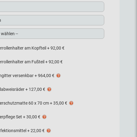
rrollenhalter am Kopfteil
+
92,00 €
rrollenhalter am Fußteil
+
92,00 €
ngitter versenkbar
+
964,00 €
abweisräder
+
127,00 €
terschutzmatte 60 x 70 cm
+
35,00 €
erpflege Set
+
30,00 €
fektionsmittel
+
22,00 €