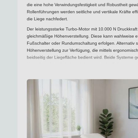
die eine hohe Verwindungsfestigkeit und Robustheit gewäh
Rollenführungen werden seitliche und vertikale Kräfte e
die Liege nachfedert.
Der leistungsstarke Turbo-Motor mit 10.000 N Druckkraft 
gleichmäßige Höhenverstellung. Diese kann wahlweise el
Fußschalter oder Rundumschaltung erfolgen. Alternativ s
Höhenverstellung zur Verfügung, die mittels ergonomisch 
beidseitig der Liegefläche bedient wird. Beide Systeme g
Verstellgeschwindigkeit auch bei maximaler Belastung.
Innovative Polstertechnologie für Langlebigkeit un
Die Polsterung der »DX1« Liege ist zwei- bis vierteilig ges
nahtfreie Verarbeitung und die Verwendung hochwertiger
und Langlebigkeit. Die Polsterbasis besteht aus mehrfach
Schichtholzplatte, die für besondere Stabilität sorgt. Der
zweilagige, homogene Polyurethan-Schaumstofffüllung m
hohen Liegekomfort sorgt.
Ein weiteres Highlight: Der Bezug aus Skai Toronto EN K
Technologien mit einer außerordentlichen Lebensdauer ve