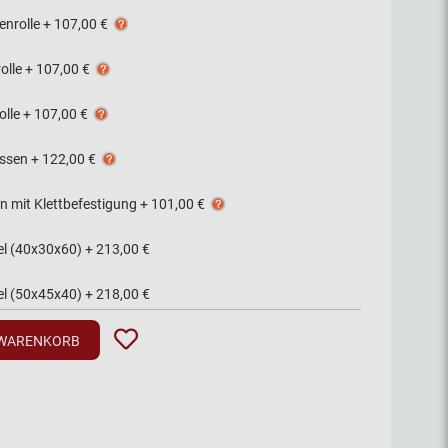
enrolle
+
107,00 €
olle
+
107,00 €
olle
+
107,00 €
issen
+
122,00 €
n mit Klettbefestigung
+
101,00 €
el (40x30x60)
+
213,00 €
el (50x45x40)
+
218,00 €
 WARENKORB