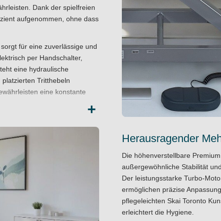
rleisten. Dank der spielfreien
ffizient aufgenommen, ohne dass
sorgt für eine zuverlässige und
ektrisch per Handschalter,
teht eine hydraulische
platzierten Tritthebeln
ewährleisten eine konstante
+
d Hygiene
taltet und bietet durch ihre
Herausragender Mehr
 Materialien optimalen Komfort
Die höhenverstellbare Premium
 verleimter, hochfester
außergewöhnliche Stabilität und
 Polsteraufbau umfasst eine
Der leistungsstarke Turbo-Moto
it RG 46 und RG 75, die für
ermöglichen präzise Anpassung
pflegeleichten Skai Toronto Kun
unstleder, der neueste
erleichtert die Hygiene.
rknüpft. Er widersteht