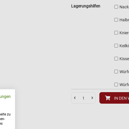
Lagerungshilfen
Nack
Halbr
Knier
Keilk
Kisse
Würf
Würf
ungen
IN DEN
eite zu
ten-
es