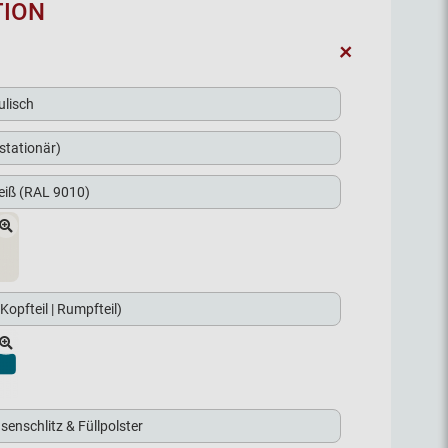
TION
+