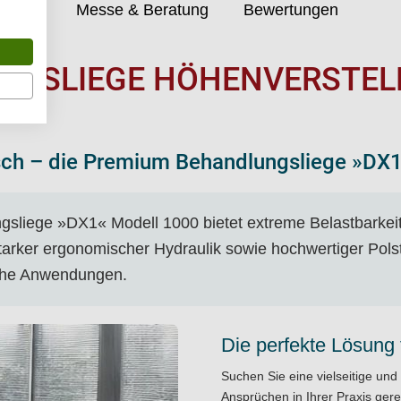
farben
Messe & Beratung
Bewertungen
GSLIEGE HÖHENVERSTELL
sch – die Premium Behandlungsliege »DX1
sliege »DX1« Modell 1000 bietet extreme Belastbarkei
rker ergonomischer Hydraulik sowie hochwertiger Polster
ische Anwendungen.
Die perfekte Lösung
Suchen Sie eine vielseitige und
Ansprüchen in Ihrer Praxis gere