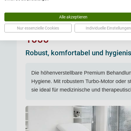
Artikel
Polsterbezüge
Gestell
Alle akzeptieren
PREMIUM BEHANDLUN
Nur essenzielle Cookies
Individuelle Einstellungen
1000
Robust, komfortabel und hygieni
Die höhenverstellbare Premium Behandlung
Hygiene. Mit robustem Turbo-Motor oder sta
sie ideal für medizinische und therapeut