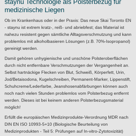
staynu Technologie als Polsterbezug für
medizinische Liegen
Ob im Krankenhaus oder in der Praxis: Das neue Skai Toronto EN
- staynu ist extrem kratz-, reiß- und abriebfest; das Material ist
nahezu resistent gegen sämtliche Alltagsverschmutzung und kann
problemlos mit alkoholbasieren Lösungen (z.B. 70%-Isopropanol)
gereinigt werden.
Damit gehören unhygienische und unschöne Polsteroberflächen
durch nicht entfernbare Verschmutzungen der Vergangenheit an.
Selbst hartnäckige Flecken von Blut, Schweiß, Körperfett, Urin,
Jod/Betaisodona, Kugelschreiben, Permanent-Marker, Lippenstift,
Schuhcreme/Lederfarbe, Jeanshosenabfärbungen können auch
noch nach vielen Stunden problemlos vom Polsterbezug entfernt
werden. Dieses ist bei keinem anderen Polsterbezugsmaterial
möglich!
Erfüllt die europäischen Medizinprodukte-Verordnung MDR nach
DIN EN ISO 10993-5+10 (Biologische Beurteilung von
Medizinprodukten - Teil 5: Prüfungen auf In-vitro-Zytotoxizität)