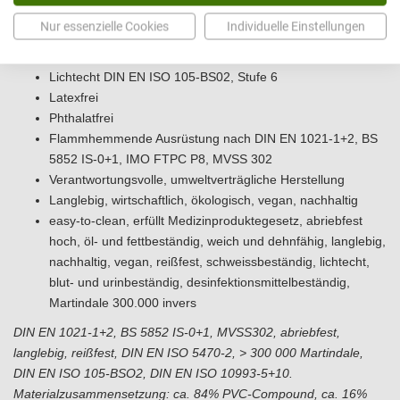
Reiß- und kratzfest
Nur essenzielle Cookies
Individuelle Einstellungen
Sehr gutes Anschmutzverhalten
Abriebfest DIN EN ISO 5470-2: > 300.000 Martindale invers
Lichtecht DIN EN ISO 105-BS02, Stufe 6
Latexfrei
Phthalatfrei
Flammhemmende Ausrüstung nach DIN EN 1021-1+2, BS
5852 IS-0+1, IMO FTPC P8, MVSS 302
Verantwortungsvolle, umweltverträgliche Herstellung
Langlebig, wirtschaftlich, ökologisch, vegan, nachhaltig
easy-to-clean, erfüllt Medizinproduktegesetz, abriebfest
hoch, öl- und fettbeständig, weich und dehnfähig, langlebig,
nachhaltig, vegan, reißfest, schweissbeständig, lichtecht,
blut- und urinbeständig, desinfektionsmittelbeständig,
Martindale 300.000 invers
DIN EN 1021-1+2, BS 5852 IS-0+1, MVSS302, abriebfest,
langlebig, reißfest, DIN EN ISO 5470-2, > 300 000 Martindale,
DIN EN ISO 105-BSO2, DIN EN ISO 10993-5+10.
Materialzusammensetzung: ca. 84% PVC-Compound, ca. 16%