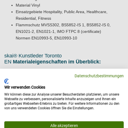
Material Vinyl
Einsatzgebiete Hospitality, Public Area, Healthcare,
Residential, Fitness
Flammschutz MVSS302, BS5852-IS 1, BS5852-IS 0,
EN1021-2, EN1021-1, IMO FTPC 8 (certificate)
Normen EN10993-5, EN10993-10
skai® Kunstleder Toronto
EN
Materialeigenschaften im Überblick:
Das Kunstleder ist weich und dehnfähig, lichtecht mit der Stufe 6,
Datenschutzbestimmungen
pflegeleicht und leicht zu reinigen. Öl- & fettbeständig,
desinfektionsmittelbeständig, phthalatfrei, vegan, nachhaltig,
Wir verwenden Cookies
schweiß, urin- & blutbeständig.
Wir können diese zur Analyse unserer Besucherdaten platzieren, um unsere
Webseite zu verbessern, personalisierte Inhalte anzuzeigen und Ihnen ein
Hervorragende Reinigungsfreundlichkeit
großartiges Webseiten-Erlebnis zu bieten. Für weitere Informationen zu den
Schweiß-, urin- und blutbeständig
von uns verwendeten Cookies öffnen Sie die Einstellungen.
Öl- und fettbeständig
Hohe Desinfektionsmittelbeständigkeit
Alle akzeptieren
Pflegeleicht durch innovative Reinigungsmöglichkeiten