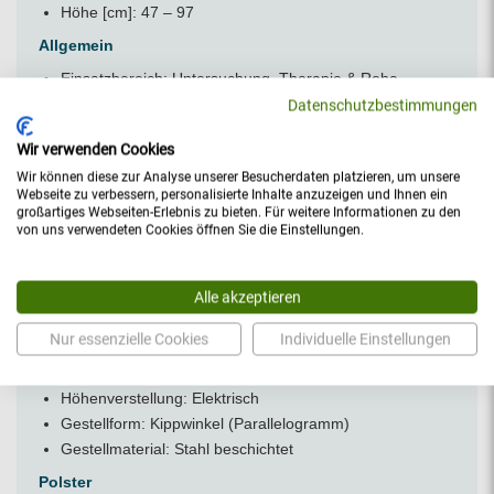
Höhe [cm]: 47 – 97
Allgemein
Einsatzbereich: Untersuchung, Therapie & Reha
Belastbarkeit [kg]: 165
Datenschutzbestimmungen
Eigenschaften, Kriterien: Mobil (Laufrollen /
Wir verwenden Cookies
Rädergestell), Extra tief (≤ 50cm) / barrierefreier
Wir können diese zur Analyse unserer Besucherdaten platzieren, um unsere
Aufstieg, Extra hoch (≥ 85 cm)
Webseite zu verbessern, personalisierte Inhalte anzuzeigen und Ihnen ein
Herstellerportrait:
Stolzenberg
großartiges Webseiten-Erlebnis zu bieten. Für weitere Informationen zu den
Hersteller: Stolzenberg
von uns verwendeten Cookies öffnen Sie die Einstellungen.
Serie: MODEL ONE
Modell: Classic
Alle akzeptieren
Versandart: Spedition
Nur essenzielle Cookies
Individuelle Einstellungen
Gestell
Mobilität, Fahrbarkeit: Rad Hebesystem
Höhenverstellung: Elektrisch
Gestellform: Kippwinkel (Parallelogramm)
Gestellmaterial: Stahl beschichtet
Polster