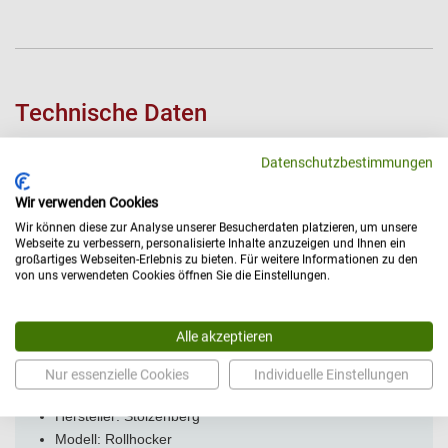
Technische Daten
Datenschutzbestimmungen
Abmessungen
Höhe [cm]: 52 bis 72
Wir verwenden Cookies
Sitztiefe [cm]: 52
Wir können diese zur Analyse unserer Besucherdaten platzieren, um unsere
Sitzhöhe [cm]: 52 bis 72
Webseite zu verbessern, personalisierte Inhalte anzuzeigen und Ihnen ein
großartiges Webseiten-Erlebnis zu bieten. Für weitere Informationen zu den
Allgemein
von uns verwendeten Cookies öffnen Sie die Einstellungen.
Belastbarkeit [kg]: 140
Eigenschaften, Kriterien: Mobil (Laufrollen /
Alle akzeptieren
Rädergestell)
Hocker Höhenverstellung: Gasfeder Ein-Hand-Hebel
Nur essenzielle Cookies
Individuelle Einstellungen
Herstellerportrait:
Stolzenberg
Hersteller: Stolzenberg
Modell: Rollhocker