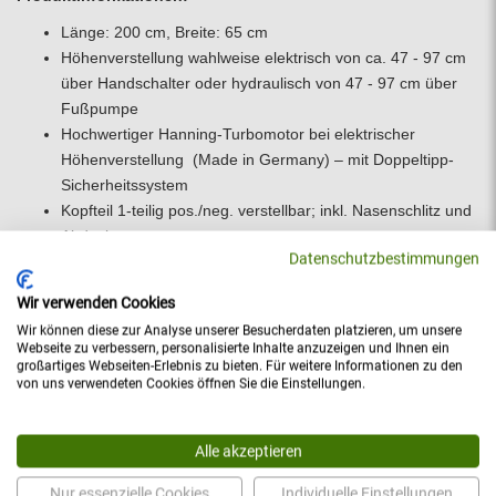
Länge: 200 cm, Breite: 65 cm
Höhenverstellung wahlweise elektrisch von ca. 47 - 97 cm
über Handschalter oder hydraulisch von 47 - 97 cm über
Fußpumpe
Hochwertiger Hanning-Turbomotor bei elektrischer
Höhenverstellung (Made in Germany) – mit Doppeltipp-
Sicherheitssystem
Kopfteil 1-teilig pos./neg. verstellbar; inkl. Nasenschlitz und
Abdeckung
Datenschutzbestimmungen
Rollenhubsystem mit zentraler Bedienung, fahrbar in jeder
Höhe mit Patient
Wir verwenden Cookies
Polster: Rundumkantenpolsterung mit hochwertigem
Wir können diese zur Analyse unserer Besucherdaten platzieren, um unsere
Original-SKAI
Webseite zu verbessern, personalisierte Inhalte anzuzeigen und Ihnen ein
Stabile Stahlrohrkonstruktion, dauerhaft kratzfest
großartiges Webseiten-Erlebnis zu bieten. Für weitere Informationen zu den
von uns verwendeten Cookies öffnen Sie die Einstellungen.
pulverbeschichtet – Made in Germany
Medizinprodukt gemäß Richtlinie 93/42 EWG
Gemäß den aktuellen Empfehlungen des BfArM zur
Alle akzeptieren
„Integrierten Sicherheit“
Nur essenzielle Cookies
Individuelle Einstellungen