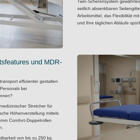
Twin-Scherensystem gewährleist
seitlich absenkbaren Seitengitt
Arbeitsmittel, das Flexibilität m
und Ihre täglichen Abläufe spürb
itsfeatures und MDR-
ransport effizienter gestalten
 Personals bei
önnen?
medizinischer Stretcher für
ische Höhenverstellung mittels
25 mm Comfort-Doppelrollen
n.
tbarkeit von bis zu 250 kg.