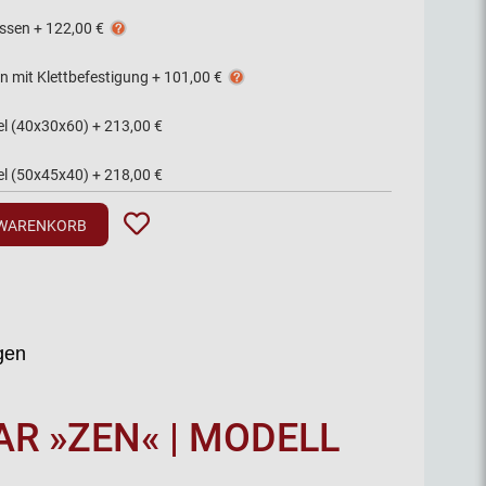
issen
+
122,00 €
n mit Klettbefestigung
+
101,00 €
el (40x30x60)
+
213,00 €
el (50x45x40)
+
218,00 €
 WARENKORB
gen
R »ZEN« | MODELL