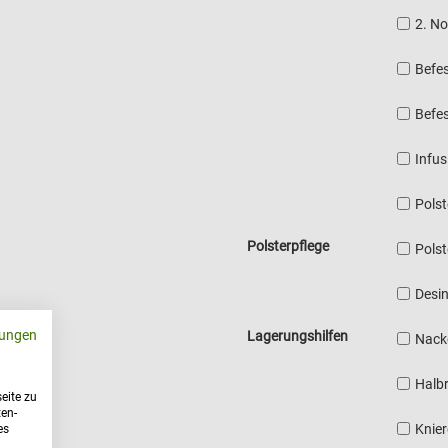
2. N
Befe
Befe
Infu
Pols
Polsterpflege
Polst
Desin
ungen
Lagerungshilfen
Nack
Halbr
eite zu
ten-
Knier
es