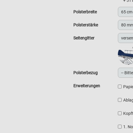
+
511
Polsterbreite
Polsterstärke
Seitengitter
Polsterbezug
Erweiterungen
Papie
Abla
Kopft
1. N