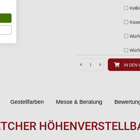
Keilk
Kisse
Würf
Würf
IN DEN
Gestellfarben
Messe & Beratung
Bewertun
ETCHER HÖHENVERSTELLBA