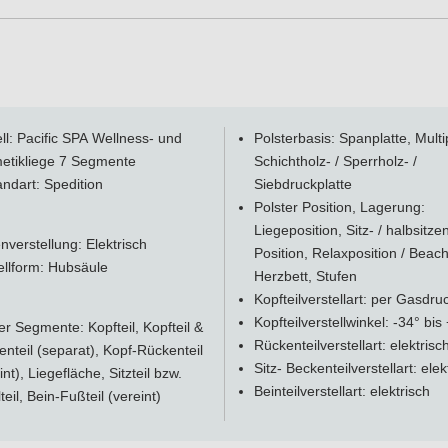
l: Pacific SPA Wellness- und
Polsterbasis: Spanplatte, Multip
etikliege 7 Segmente
Schichtholz- / Sperrholz- /
ndart: Spedition
Siebdruckplatte
Polster Position, Lagerung:
Liegeposition, Sitz- / halbsitze
verstellung: Elektrisch
Position, Relaxposition / Beach
ellform: Hubsäule
Herzbett, Stufen
Kopfteilverstellart: per Gasdru
Kopfteilverstellwinkel: -34° bis
er Segmente: Kopfteil, Kopfteil &
Rückenteilverstellart: elektrisc
nteil (separat), Kopf-Rückenteil
Sitz- Beckenteilverstellart: elek
int), Liegefläche, Sitzteil bzw.
Beinteilverstellart: elektrisch
lteil, Bein-Fußteil (vereint)