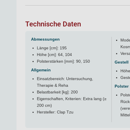
Technische Daten
Abmessungen
Model
Kosm
Länge [cm]: 195
Versa
Höhe [cm]: 64, 104
Polsterstärken [mm]: 90, 150
Gestell
Allgemein
Höhen
Gest
Einsatzbereich: Untersuchung,
Therapie & Reha
Polster
Belastbarkeit [kg]: 200
Polst
Eigenschaften, Kriterien: Extra lang (≥
Rücke
200 cm)
(vere
Hersteller: Clap Tzu
Mitte