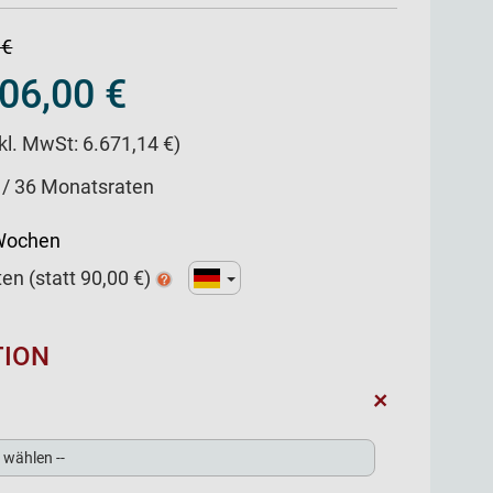
 €
06,00 €
nkl. MwSt: 6.671,14 €)
 / 36 Monatsraten
 Wochen
ten
(statt
90,00
€)
TION
+