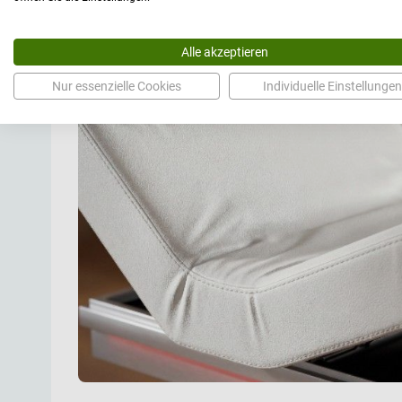
negativen 34 Grad bis zu positiven 55 Grad. Das Kopftei
Gesichtsausschnitt inklusive passendem Halbmondstopfe
Bauchlage für den Patienten angenehmer gestaltet. Die 
Alle akzeptieren
konstruiert und lassen sich bei Bedarf um bis zu 20 cm 
erleichtert den Zugang zum Patienten im Schulter-Nacken
Nur essenzielle Cookies
Individuelle Einstellungen
entspannte Haltung der Arme während der Ruhephasen.
Polsterung und Designoptionen
Die Liegefläche besitzt eine Standardpolsterung von 90 
mm erweitert werden kann, um den Liegekomfort weiter z
kommt hochwertiges CTN PU zum Einsatz, welches phtha
desinfektionsmittelbeständig ist. Die Materialauswahl gew
bei hoher Frequenz an Reinigungszyklen. Für ein stimm
Behandlungsraum können Sie die Liege optional mit einer
Liegeflächenheizung sowie LED-Leuchten konfigurieren.
unterstützt das Wellness-Erlebnis und sorgt für visuelle A