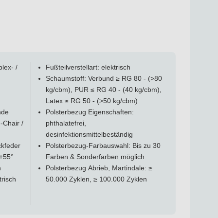
lex- /
Fußteilverstellart: elektrisch
Schaumstoff: Verbund ≥ RG 80 - (>80
kg/cbm), PUR ≤ RG 40 - (40 kg/cbm),
Latex ≥ RG 50 - (>50 kg/cbm)
nde
Polsterbezug Eigenschaften:
-Chair /
phthalatefrei,
desinfektionsmittelbeständig
ckfeder
Polsterbezug-Farbauswahl: Bis zu 30
 +55°
Farben & Sonderfarben möglich
h
Polsterbezug Abrieb, Martindale: ≥
trisch
50.000 Zyklen, ≥ 100.000 Zyklen