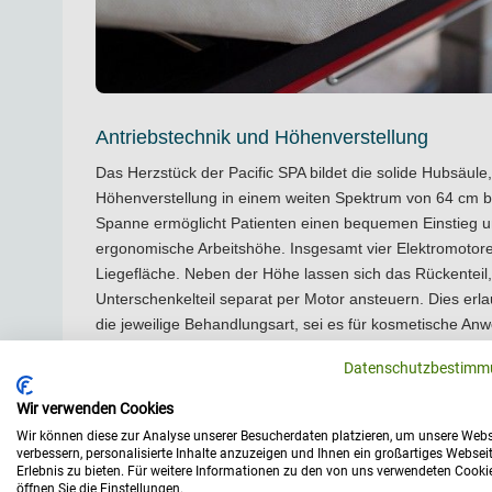
Antriebstechnik und Höhenverstellung
Das Herzstück der Pacific SPA bildet die solide Hubsäule,
Höhenverstellung in einem weiten Spektrum von 64 cm bi
Spanne ermöglicht Patienten einen bequemen Einstieg 
ergonomische Arbeitshöhe. Insgesamt vier Elektromotore
Liegefläche. Neben der Höhe lassen sich das Rückenteil
Unterschenkelteil separat per Motor ansteuern. Dies erl
die jeweilige Behandlungsart, sei es für kosmetische A
Maßnahmen. Auch die Trendelenburg- sowie die Anti-Tre
Datenschutzbestimm
Grad ist elektrisch einstellbar.
Kopfteil und Armlehnenfunktionen
Wir verwenden Cookies
Wir können diese zur Analyse unserer Besucherdaten platzieren, um unsere Webs
Für die Feineinstellung im Kopfbereich verfügt die Liege
verbessern, personalisierte Inhalte anzuzeigen und Ihnen ein großartiges Websei
der Sie das Kopfteil stufenlos verstellen können. Der Nei
Erlebnis zu bieten. Für weitere Informationen zu den von uns verwendeten Cooki
öffnen Sie die Einstellungen.