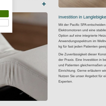
l ist zudem mit einem geformten
+
n ausgestattet, was die
Armlehnen sind klappbar
Investition in Langlebigk
absenken. Diese Funktion
-Bereich und unterstützt eine
Mit der Pacific SPA entscheiden 
Elektromotoren und eine stabil
Option auf eine integrierte He
Anwendungsspektrum im Wellnes
mm Stärke, die optional auf 150
kg für fast jeden Patienten geeig
u steigern. Als Bezugsmaterial
latefrei und
Die Zuverlässigkeit dieser Konst
ährleistet Langlebigkeit auch
der Praxis. Eine Investition in
ungsvolles Ambiente im
und Patienten gleichermaßen un
 integrierten
Einrichtung. Gerne erläutern wi
 Diese Zusatzausstattung
Nutzen Sie unser Angebot für e
kzente in Ihrer Praxis.
Experten.