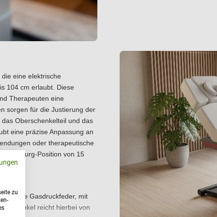
 die eine elektrische
s 104 cm erlaubt. Diese
und Therapeuten eine
n sorgen für die Justierung der
, das Oberschenkelteil und das
aubt eine präzise Anpassung an
nwendungen oder therapeutische
ndelenburg-Position von 15
ungen
eite zu
 über eine Gasdruckfeder, mit
ten-
gungswinkel reicht hierbei von
es