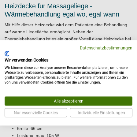
Heizdecke für Massageliege -
Wärmebehandlung egal wo, egal wann
Mit Hilfe dieser Heizdecke wird dem Patienten eine Behandlung
auf warme Liegefläche ermöglicht. Neben der
Therapiebehandlung ist es ein großer Vorteil diese Heizdecke bei
der Massage anzuwenden, da bereits vor der Massage die
Datenschutzbestimmungen
Muskulatur aufgewärmt wird und weiterhin warmgehalten wird.
Die Heizdecke eignet sich optimal für Massageliegen oder auch
Wir verwenden Cookies
Therapieliegen, die keine integrierte Heizung besitzen. Außerdem
Wir können diese zur Analyse unserer Besucherdaten platzieren, um unsere
Webseite zu verbessern, personalisierte Inhalte anzuzeigen und Ihnen ein
lässt sich die Heizdecke für Massageliegen klein zusammenfalten
großartiges Webseiten-Erlebnis zu bieten. Für weitere Informationen zu den
und kann so leicht zusammen mit der Liege transportiert werden.
von uns verwendeten Cookies öffnen Sie die Einstellungen.
Die Intensität der Wärme lässt sich durch die beigefügte
Fernbedienung bequem einstellen.
Alle akzeptieren
Produktinformationen:
Nur essenzielle Cookies
Individuelle Einstellungen
Länge: 172 cm
Breite: 66 cm
Leistung: max. 105 W