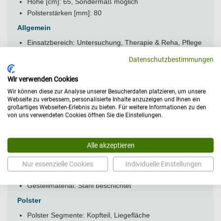
Höhe [cm]: 65, Sondermaß möglich
Polsterstärken [mm]: 80
Allgemein
Einsatzbereich: Untersuchung, Therapie & Reha, Pflege
Belastbarkeit [kg]: 250, nach IEC 60601 mit 4-facher
Datenschutzbestimmungen
statischer Last geprüft
Eigenschaften, Kriterien: Mobil (Laufrollen /
Wir verwenden Cookies
Rädergestell), Extra lang (≥ 200 cm), Zubehör (Gitter /
Wir können diese zur Analyse unserer Besucherdaten platzieren, um unsere
Halter / etc.), Sonderanfertigung möglich
Webseite zu verbessern, personalisierte Inhalte anzuzeigen und Ihnen ein
großartiges Webseiten-Erlebnis zu bieten. Für weitere Informationen zu den
Herstellerportrait:
K.H. Dewert
von uns verwendeten Cookies öffnen Sie die Einstellungen.
Hersteller: Dewert
Modell: 108-00/1
Versandart: Spedition
Alle akzeptieren
Gestell
Nur essenzielle Cookies
Individuelle Einstellungen
Gestellform: 4-Bein Vierkantgestell
Gestellmaterial: Stahl beschichtet
Polster
Polster Segmente: Kopfteil, Liegefläche