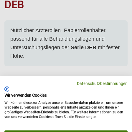
DEB
Nützlicher Ärzterollen- Papierrollenhalter,
passend für alle Behandlungsliegen und
Untersuchungsliegen der
Serie DEB
mit fester
Höhe.
Papierrollenhalter
Datenschutzbestimmungen
Ärzterollen- Papierrollenhalter sind passend für alle
Wir verwenden Cookies
Behandlungsliegen und
Untersuchungsliegen
der
Serie DEB
mit
fester Höhe.
Wir können diese zur Analyse unserer Besucherdaten platzieren, um unsere
Webseite zu verbessern, personalisierte Inhalte anzuzeigen und Ihnen ein
Passend für Kopf- und/oder Fußseite.
großartiges Webseiten-Erlebnis zu bieten. Für weitere Informationen zu den
von uns verwendeten Cookies öffnen Sie die Einstellungen.
Produktinformation:
Edelstahl