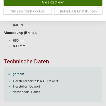
Alle akzeptieren
für Papierrollen der Größe 550 mm, optional 750 mm
Passend
für Behandlungsliegen der
Serie DEB
nicht
Nur essenzielle Cookies
Individuelle Einstellungen
höhenverstellbar
Hergstellt nach Medizinprodukte-Verordnung (EU)2017/745
(MDR)
Abmessung (Breite):
650 mm
800 mm
Technische Daten
Allgemein
Herstellerportrait:
K.H. Dewert
Hersteller: Dewert
Versandart: Paket