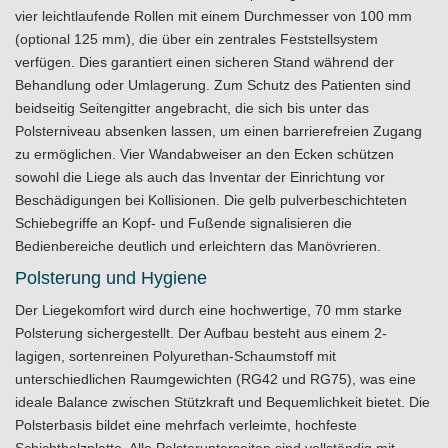
vier leichtlaufende Rollen mit einem Durchmesser von 100 mm
(optional 125 mm), die über ein zentrales Feststellsystem
verfügen. Dies garantiert einen sicheren Stand während der
Behandlung oder Umlagerung. Zum Schutz des Patienten sind
beidseitig Seitengitter angebracht, die sich bis unter das
Polsterniveau absenken lassen, um einen barrierefreien Zugang
zu ermöglichen. Vier Wandabweiser an den Ecken schützen
sowohl die Liege als auch das Inventar der Einrichtung vor
Beschädigungen bei Kollisionen. Die gelb pulverbeschichteten
Schiebegriffe an Kopf- und Fußende signalisieren die
Bedienbereiche deutlich und erleichtern das Manövrieren.
Polsterung und Hygiene
Der Liegekomfort wird durch eine hochwertige, 70 mm starke
Polsterung sichergestellt. Der Aufbau besteht aus einem 2-
lagigen, sortenreinen Polyurethan-Schaumstoff mit
unterschiedlichen Raumgewichten (RG42 und RG75), was eine
ideale Balance zwischen Stützkraft und Bequemlichkeit bietet. Die
Polsterbasis bildet eine mehrfach verleimte, hochfeste
Schichtholzplatte. Alle Polsterunterseiten sind vollständig mit