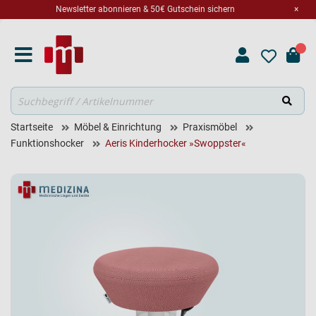
Newsletter abonnieren & 50€ Gutschein sichern
×
Suche
Startseite
Möbel & Einrichtung
Praxismöbel
Funktionshocker
Aeris Kinderhocker »Swoppster«