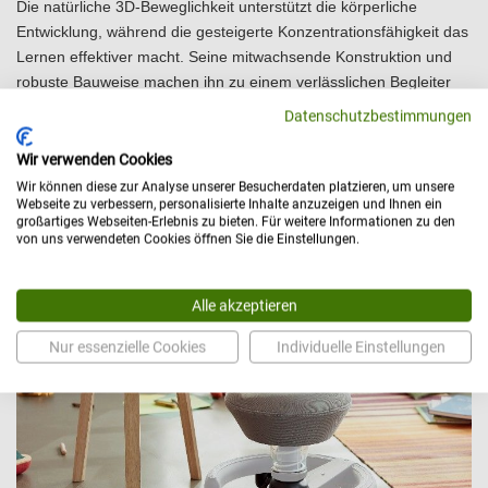
Die natürliche 3D-Beweglichkeit unterstützt die körperliche
Entwicklung, während die gesteigerte Konzentrationsfähigkeit das
Lernen effektiver macht. Seine mitwachsende Konstruktion und
robuste Bauweise machen ihn zu einem verlässlichen Begleiter
durch die gesamte Kindergarten- und Grundschulzeit.
Datenschutzbestimmungen
Setzen Sie auf Bewegung, Gesundheit und Lernspaß, ein
Wir verwenden Cookies
Kinderstuhl, der mit den Bedürfnissen Ihres Kindes wächst.
Wir können diese zur Analyse unserer Besucherdaten platzieren, um unsere
Vereinbaren Sie jetzt ein
kostenfreies Beratungsgespräch
und
Webseite zu verbessern, personalisierte Inhalte anzuzeigen und Ihnen ein
lassen Sie sich individuell beraten.
großartiges Webseiten-Erlebnis zu bieten. Für weitere Informationen zu den
von uns verwendeten Cookies öffnen Sie die Einstellungen.
Alle akzeptieren
Nur essenzielle Cookies
Individuelle Einstellungen