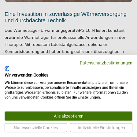
Eine Investition in zuverlässige Wärmeversorgung
und durchdachte Technik
Das Wärmeträger-Erwärmungsgerät APS 18 N liefert konstant
erwärmte Wärmeträger für professionelle Anwendungen in der
Therapie. Mit robustem Edelstahlgehäuse, optionaler
Komfortsteuerung und hoher Energieeffizienz überzeugt es in
jeder Praxisumgebung.
Datenschutzbestimmungen
Zuverlässigkeit und Beständigkeit sind die Merkmale, auf die es
Wir verwenden Cookies
im medizinischen Alltag ankommt, genau hier setzt das APS 18 N
Maßstäbe für ein solides und langjähriges Arbeiten. Vereinbaren
Wir können diese zur Analyse unserer Besucherdaten platzieren, um unsere
Webseite zu verbessern, personalisierte Inhalte anzuzeigen und Ihnen ein
Sie jetzt ein
kostenfreies Beratungsgespräch
, um gemeinsam den
großartiges Webseiten-Erlebnis zu bieten. Für weitere Informationen zu den
optimalen Einsatz in Ihrer Einrichtung zu planen.
von uns verwendeten Cookies öffnen Sie die Einstellungen.
Alle akzeptieren
Nur essenzielle Cookies
Individuelle Einstellungen