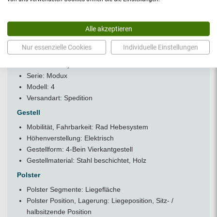
Belastbarkeit [kg]: 170
Sitz- Beckenteilverstellwinkel: 0° bis 70°
Alle akzeptieren
Eigenschaften, Kriterien: Mobil (Laufrollen /
Rädergestell), Extra tief (≤ 50cm) / barrierefreier
Nur essenzielle Cookies
Individuelle Einstellungen
Aufstieg
Hersteller: Lojer
Serie: Modux
Modell: 4
Versandart: Spedition
Gestell
Mobilität, Fahrbarkeit: Rad Hebesystem
Höhenverstellung: Elektrisch
Gestellform: 4-Bein Vierkantgestell
Gestellmaterial: Stahl beschichtet, Holz
Polster
Polster Segmente: Liegefläche
Polster Position, Lagerung: Liegeposition, Sitz- /
halbsitzende Position