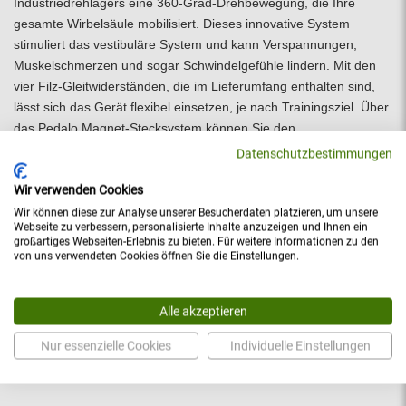
Industriedrehlagers eine 360-Grad-Drehbewegung, die Ihre
gesamte Wirbelsäule mobilisiert. Dieses innovative System
stimuliert das vestibuläre System und kann Verspannungen,
Muskelschmerzen und sogar Schwindelgefühle lindern. Mit den
vier Filz-Gleitwiderständen, die im Lieferumfang enthalten sind,
lässt sich das Gerät flexibel einsetzen, je nach Trainingsziel. Über
das Pedalo Magnet-Stecksystem können Sie den
Funktionsumfang erweitern und durch das passende Zubehör
Datenschutzbestimmungen
noch mehr Abwechslung in Ihre Workouts bringen.
Wir verwenden Cookies
Wir können diese zur Analyse unserer Besucherdaten platzieren, um unsere
Technische Daten:
Webseite zu verbessern, personalisierte Inhalte anzuzeigen und Ihnen ein
großartiges Webseiten-Erlebnis zu bieten. Für weitere Informationen zu den
Länge: 500 mm
von uns verwendeten Cookies öffnen Sie die Einstellungen.
Breite: 500 mm
Höhe: 95 mm
Gewicht: 4.6 kg
Alle akzeptieren
Maximale Belastbarkeit: 120 kg
Nur essenzielle Cookies
Individuelle Einstellungen
Altersempfehlung: 14 Jahre