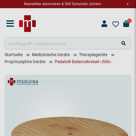
Newsletter abonnieren & 50€ Gutschein sichern
×
Suche
Startseite
Medizinische Geräte
Therapiegeräte
Propriozeptive Geräte
Pedalo® Balancekreisel »500«