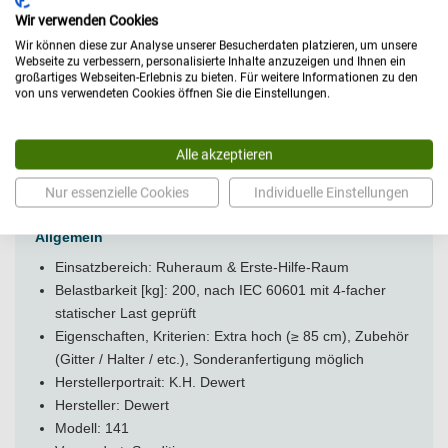
Wir verwenden Cookies
Wir können diese zur Analyse unserer Besucherdaten platzieren, um unsere
Technische Daten
Webseite zu verbessern, personalisierte Inhalte anzuzeigen und Ihnen ein
großartiges Webseiten-Erlebnis zu bieten. Für weitere Informationen zu den
von uns verwendeten Cookies öffnen Sie die Einstellungen.
Abmessungen
Länge [cm]: 195
Alle akzeptieren
Breite [cm]: 65, 80
Höhe [cm]: Sondermaß möglich
Nur essenzielle Cookies
Individuelle Einstellungen
Polsterstärken [mm]: 80, 100
Allgemein
Einsatzbereich: Ruheraum & Erste-Hilfe-Raum
Belastbarkeit [kg]: 200, nach IEC 60601 mit 4-facher
statischer Last geprüft
Eigenschaften, Kriterien: Extra hoch (≥ 85 cm), Zubehör
(Gitter / Halter / etc.), Sonderanfertigung möglich
Herstellerportrait:
K.H. Dewert
Hersteller: Dewert
Modell: 141