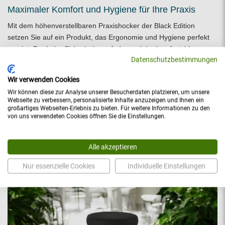
Maximaler Komfort und Hygiene für Ihre Praxis
Mit dem höhenverstellbaren Praxishocker der Black Edition
setzen Sie auf ein Produkt, das Ergonomie und Hygiene perfekt
vereint. Dank der Sicherheitsgasfeder und der komfortablen
Datenschutzbestimmungen
Polsterung gewährleistet dieser Hocker ein gesundes und
komfortables Arbeiten auch über längere Zeiträume. Seine
Wir verwenden Cookies
widerstandsfähigen Materialien und die einfache Reinigung
Wir können diese zur Analyse unserer Besucherdaten platzieren, um unsere
machen ihn besonders für medizinische Einrichtungen attraktiv.
Webseite zu verbessern, personalisierte Inhalte anzuzeigen und Ihnen ein
großartiges Webseiten-Erlebnis zu bieten. Für weitere Informationen zu den
Setzen Sie auf eine langlebige und zuverlässige Lösung für Ihre
von uns verwendeten Cookies öffnen Sie die Einstellungen.
Praxis. Vertrauen Sie auf die hochwertigen Materialien und das
durchdachte Design des Hygiene Praxishockers. Vereinbaren Sie
noch heute ein
kostenfreies Beratungsgespräch
mit unserem
Alle akzeptieren
Experten-Team, um sich umfassend über dieses Produkt
Nur essenzielle Cookies
Individuelle Einstellungen
informieren zu lassen.