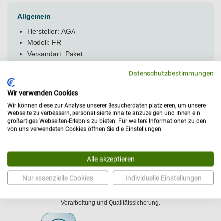
Allgemein
Hersteller: AGA
Modell: FR
Versandart: Paket
Datenschutzbestimmungen
Wir verwenden Cookies
Wir können diese zur Analyse unserer Besucherdaten platzieren, um unsere
Webseite zu verbessern, personalisierte Inhalte anzuzeigen und Ihnen ein
großartiges Webseiten-Erlebnis zu bieten. Für weitere Informationen zu den
von uns verwendeten Cookies öffnen Sie die Einstellungen.
Alle akzeptieren
Hergestellt in Deutschland
Der Begriff als Symbol für hochwertige
Nur essenzielle Cookies
Individuelle Einstellungen
Qualitätsprodukte. Erfindergeist, Ingenieurwesen,
höhere Standards bezüglich der Rohstoffe,
Verarbeitung und Qualitätssicherung.