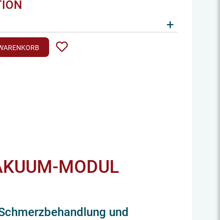
TION
+
 WARENKORB
VAKUUM-MODUL
r Schmerzbehandlung und