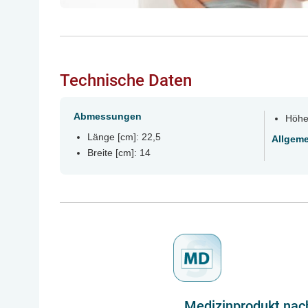
Technische Sicherheit und Hygiene
Für die Sicherheit von Patient und Anwender sorgt ein in
das die Stromabgabe kontinuierlich überwacht und bei A
Das Gerät arbeitet mit einem Wasserreservoir im Vakuu
Technische Daten
Feuchtigkeit aus den Schwämmen auffängt und so die Pu
Reinigungsprogramm erleichtert die Wartung des Schlau
Abmessungen
Höhe
hygienischen Standards im Praxisalltag.
Länge [cm]: 22,5
Allgeme
Breite [cm]: 14
Medizinprodukt nac