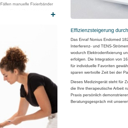
n Fällen manuelle Fixierbänder
n verfügen über integrierte
+
chtete Schwämme direkt auf das
 kontinuierlichen Vakuum für
Effizienzsteigerung durc
er pulsierende Saugmodus
Haut unter den Elektroden
Das Enraf Nonius Endomed 182V
tät des stimulierenden Stroms
Interferenz- und TENS-Strömen
wodurch Elektrodenfixierung un
erfolgen. Die Integration von 1
für individuelle Favoriten gew
eutischen Stromformen bereit.
sparen wertvolle Zeit bei der P
er Ausführung sowie der 4-
eine großflächige Stimulation
Dieses Medizingerät steht für Z
icht. Ergänzend stehen TENS-
die Ihre therapeutische Arbeit na
om und Burst-TENS zur
Praxis persönlich demonstriere
osttraumatischer Schmerzen
Beratungsgespräch
mit unseren
nd 16 klinische Protokolle
basieren. Diese Protokolle
ls Favoriten für zukünftige