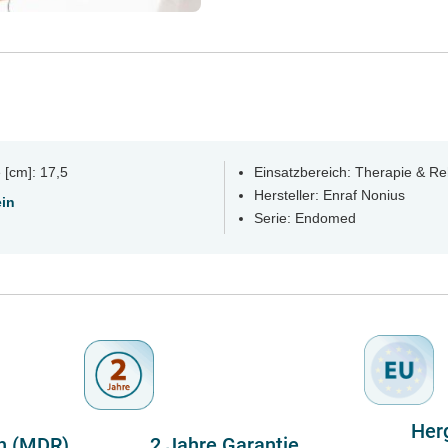
tegriertes Sicherheitssystem,
bweichungen sofort abschaltet.
m-Modul, das überschüssige
mpe schützt. Ein spezielles
chsystems und sichert die
 [cm]: 17,5
Einsatzbereich: Therapie & R
Hersteller: Enraf Nonius
in
Serie: Endomed
Herg
h (MDR)
2 Jahre Garantie