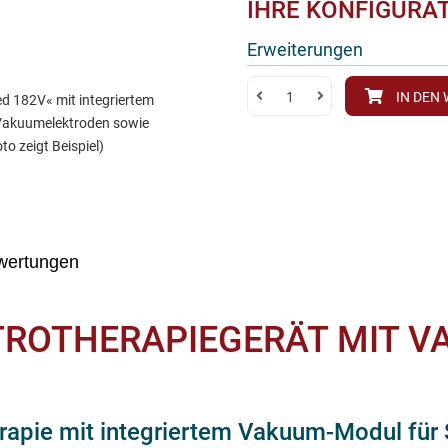
IHRE KONFIGURA
Erweiterungen
IN DEN
d 182V« mit integriertem
Vakuumelektroden sowie
o zeigt Beispiel)
wertungen
TROTHERAPIEGERÄT MIT 
herapie mit integriertem Vakuum-Modul fü