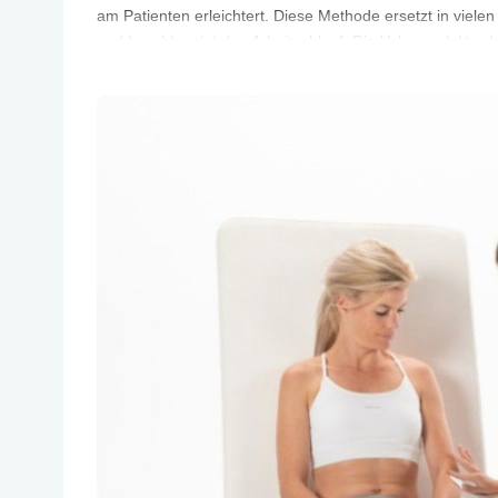
am Patienten erleichtert. Diese Methode ersetzt in viele
und beschleunigt den Arbeitsablauf. Die Vakuumelektrode
Stimulationsoberflächen, die den Reizstrom über befeu
Zielgewebe übertragen. Anwender wählen zwischen einem
eine stabile Haftung oder einem pulsierenden Modus. D
erzeugt einen Massageeffekt, der die Durchblutung der 
steigert und den Hautwiderstand senkt, was die Effektivi
begünstigt.
Verfügbare Stromformen und Protokolle
Das Endomed 182V stellt ein breites Spektrum an therap
Dazu gehören Interferenzströme in 2-poliger und 4-polig
polige Interferenzstrom mit isoplanarem Vektor, welcher 
auch bei schwer lokalisierbaren Schmerzpunkten ermögl
Varianten wie der asymmetrische biphasische Impulsstr
Verfügung, die gezielt zur Linderung chronischer und p
eingesetzt werden. Zur Unterstützung des Therapeuten si
vorinstalliert, die auf jahrelanger Erfahrung und Evidenz 
lassen sich anpassen, und eigene Einstellungen können a
Sitzungen gespeichert werden.