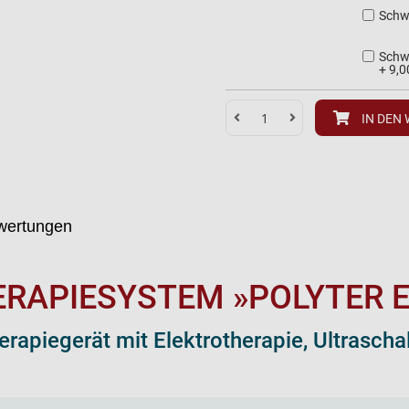
Schw
Schwa
+
9,0
IN DEN
wertungen
RAPIESYSTEM »POLYTER 
rapiegerät mit Elektrotherapie, Ultrascha