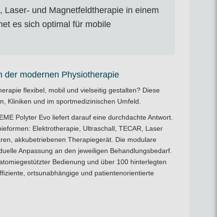
, Laser- und Magnetfeldtherapie in einem
et es sich optimal für mobile
t in der modernen Physiotherapie
rapie flexibel, mobil und vielseitig gestalten? Diese
xen, Kliniken und im sportmedizinischen Umfeld.
E Polyter Evo liefert darauf eine durchdachte Antwort.
ieformen: Elektrotherapie, Ultraschall, TECAR, Laser
aren, akkubetriebenen Therapiegerät. Die modulare
iduelle Anpassung an den jeweiligen Behandlungsbedarf.
anatomiegestützter Bedienung und über 100 hinterlegten
ffiziente, ortsunabhängige und patientenorientierte