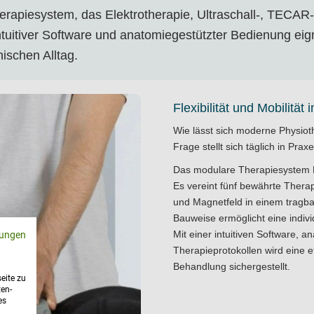
rapiesystem, das Elektrotherapie, Ultraschall-, TECAR-
intuitiver Software und anatomiegestützter Bedienung eign
ischen Alltag.
Flexibilität und Mobilitä
Wie lässt sich moderne Physiothe
Frage stellt sich täglich in Pra
Das modulare Therapiesystem EM
Es vereint fünf bewährte Therap
und Magnetfeld in einem tragb
Bauweise ermöglicht eine indiv
Mit einer intuitiven Software, 
ungen
Therapieprotokollen wird eine e
Behandlung sichergestellt.
eite zu
ten-
es