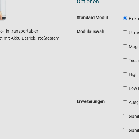
Optionen
Standard Modul
Elek
o« in transportabler
Modulauswahl
Ultra
et mit Akku-Betrieb, stoßfestem
Magn
Teca
High
Low 
Erweiterungen
Ausg
Gumm
Gummi