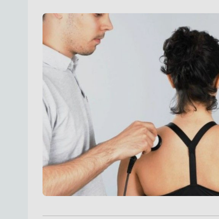
Multitherapie und Kombinationsprotokolle
Das Kombinationstherapiegerät ist mit einem 7-Zoll-Touc
klare Menüführung und eine schnelle Navigation durch al
robuste Elektronik ist vibrations- und stoßresistent verb
zuverlässigen Dauerbetrieb, auch unter anspruchsvoll
Speicherarchitektur lassen sich individuelle Einstellung
effizient verwalten.