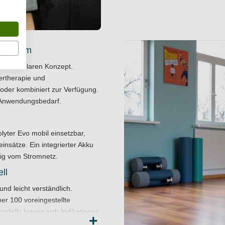
m System
nem modularen Konzept.
sertherapie und
 oder kombiniert zur Verfügung.
h Anwendungsbedarf.
olyter Evo mobil einsetzbar,
nsätze. Ein integrierter Akku
gig vom Stromnetz.
ll
d leicht verständlich.
er 100 voreingestellte
odells lassen sich Indikationen
+
ch aktivieren.