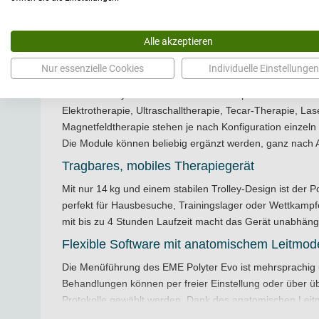
Alle akzeptieren
Nur essenzielle Cookies
Individuelle Einstellungen
Alle elektromedizinischen Verfahren in eine
Das EME Polyter Evo vereint fünf Therapieformen in ei
Elektrotherapie, Ultraschalltherapie, Tecar-Therapie, La
Magnetfeldtherapie stehen je nach Konfiguration einzeln
Die Module können beliebig ergänzt werden, ganz nac
Tragbares, mobiles Therapiegerät
Mit nur 14 kg und einem stabilen Trolley-Design ist der P
perfekt für Hausbesuche, Trainingslager oder Wettkampfei
mit bis zu 4 Stunden Laufzeit macht das Gerät unabhän
Flexible Software mit anatomischem Leitmode
Die Menüführung des EME Polyter Evo ist mehrsprachig un
Behandlungen können per freier Einstellung oder über üb
Protokolle gewählt werden. Dank des anatomischen Leitm
gezielt anwählen und die passenden Parameter automatis