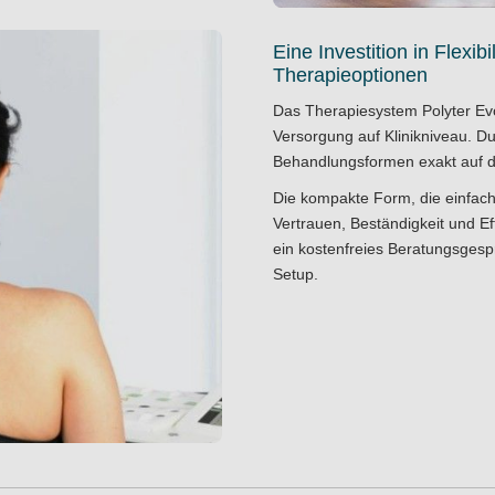
Eine Investition in Flexib
hdisplay ausgestattet, das eine
Therapieoptionen
le Funktionen ermöglicht. Die
Das Therapiesystem Polyter Ev
aut und ermöglicht einen
Versorgung auf Klinikniveau. D
en Bedingungen. Dank moderner
Behandlungsformen exakt auf d
en und Behandlungsverläufe
Die kompakte Form, die einfach
Vertrauen, Beständigkeit und Eff
ein
kostenfreies Beratungsges
Setup.