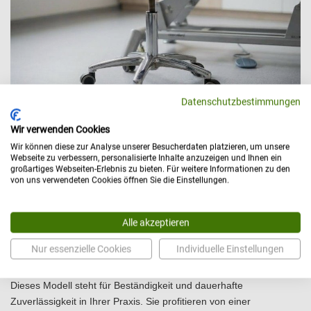
Datenschutzbestimmungen
Wir verwenden Cookies
Investition in Stabilität, Komfort und Sicherheit
Wir können diese zur Analyse unserer Besucherdaten platzieren, um unsere
Webseite zu verbessern, personalisierte Inhalte anzuzeigen und Ihnen ein
Mit der Entscheidung für die Bobathliege elektrisch 250 sichern
großartiges Webseiten-Erlebnis zu bieten. Für weitere Informationen zu den
von uns verwendeten Cookies öffnen Sie die Einstellungen.
Sie sich eine Therapieliege, die speziell für die hohen
Anforderungen neurologischer Behandlungen konzipiert wurde.
Die Kombination aus einer Hubkraft von 8000 N, einer
Alle akzeptieren
Belastbarkeit bis 250 kg und der breiten Liegefläche ermöglicht
Ihnen die professionelle Versorgung unterschiedlichster
Nur essenzielle Cookies
Individuelle Einstellungen
Patientengruppen inklusive Adipositas.
Dieses Modell steht für Beständigkeit und dauerhafte
Zuverlässigkeit in Ihrer Praxis. Sie profitieren von einer