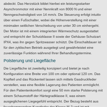
abdeckt. Das Herzstück bildet hierbei ein leistungsstarker
Asynchronmotor mit einer Nennkraft von 8000 N und einer
Nenngeschwindigkeit von 14 mm/s. Die Steuerung erfolgt intuitiv
über einen Fußschalter, wobei die Höhenverstellung mit einer
minimalen seitlichen Verschiebung von unter 30 cm einhergeht.
Der Motor ist mit einem integrierten Wärmeschutz ausgestattet
und entspricht der Schutzklasse II sowie der Gehäuse-Schutzart
IPX4, was ihn gegen Spritzwasser schützt. Die Einschaltdauer ist
für den zyklischen Betrieb ausgelegt und gewährleistet eine
zuverlässige Funktion während Ihrer Behandlungstermine.
Polsterung und Liegefläche
Die Liegefläche ist zweiteilig konzipiert und bietet je nach
Konfiguration eine Breite von 100 cm oder optional 120 cm. Das
Kopfteil und das Rückenteil lassen sich mittels Gasdruckfeder
verstellen, was eine flexible Lagerung des Patienten ermöglicht.
Für den Patientenkomfort sorgt eine 50 mm starke Polsterung mit
einem Schaumstoff der Härtegradklasse II, was einem
ausgeglichenen Liegegefühl entspricht. Der Bezug besteht aus
feuerhemmendem Kunstleder der Klasse M-2 und ist mit