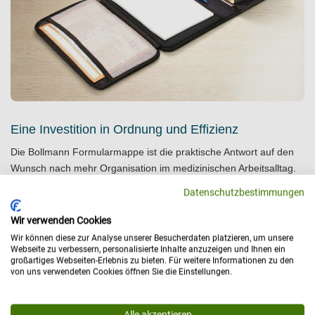
Eine Investition in Ordnung und Effizienz
Die Bollmann Formularmappe ist die praktische Antwort auf den
Wunsch nach mehr Organisation im medizinischen Arbeitsalltag.
Sie schafft eine klare Struktur für Rezepte, Karteikarten und
Datenschutzbestimmungen
weitere Formulare und spart so wertvolle Zeit. Das robuste,
pflegeleichte Material verspricht eine zuverlässige und langlebige
Wir verwenden Cookies
Nutzung – perfekt für den täglichen Einsatz in Praxis und
Wir können diese zur Analyse unserer Besucherdaten platzieren, um unsere
Pflegkose.
Webseite zu verbessern, personalisierte Inhalte anzuzeigen und Ihnen ein
großartiges Webseiten-Erlebnis zu bieten. Für weitere Informationen zu den
von uns verwendeten Cookies öffnen Sie die Einstellungen.
Diese Mappe steht für Vertrauen, Organisation und Beständigkeit.
Mit ihr sichern Sie sich ein Werkzeug, das den Alltag nachhaltig
erleichtert. Vereinbaren Sie gerne ein
kostenfreies
Alle akzeptieren