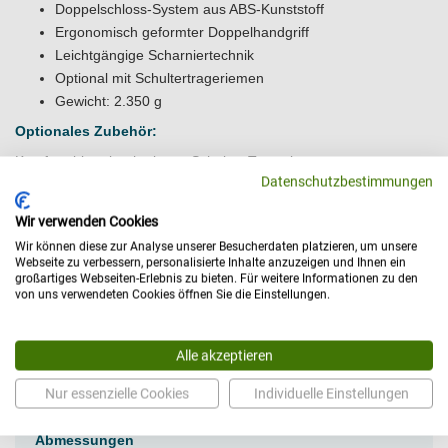
Doppelschloss-System aus ABS-Kunststoff
Ergonomisch geformter Doppelhandgriff
Leichtgängige Scharniertechnik
Optional mit Schultertrageriemen
Gewicht: 2.350 g
Optionales Zubehör:
Komfortabler abnehmbarer Schulter-Trageriemen.
Datenschutzbestimmungen
(Nachträgliche Anbringung nicht möglich, bitte direkt
mitbestellen!)
Wir verwenden Cookies
Hinweis:
Wir können diese zur Analyse unserer Besucherdaten platzieren, um unsere
Webseite zu verbessern, personalisierte Inhalte anzuzeigen und Ihnen ein
OHNE medizinischen bzw. diagnostischen Inhalt!
großartiges Webseiten-Erlebnis zu bieten. Für weitere Informationen zu den
von uns verwendeten Cookies öffnen Sie die Einstellungen.
Alle akzeptieren
Technische Daten
Nur essenzielle Cookies
Individuelle Einstellungen
Abmessungen