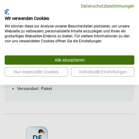
Datenschutzbestimmungen
Kompatibilitätshinweis:
Der Beschäftigungstisch ist
ausschließlich für die genannten Dewert-Hauptprodukte
Wir verwenden Cookies
vorgesehen. Bitte wählen Sie die Ausführung passend zu Ihrem
Wir können diese zur Analyse unserer Besucherdaten platzieren, um unsere
vorhandenen Stehbrett beziehungsweise Kipptisch.
Webseite zu verbessern, personalisierte Inhalte anzuzeigen und Ihnen ein
großartiges Webseiten-Erlebnis zu bieten. Für weitere Informationen zu den
von uns verwendeten Cookies öffnen Sie die Einstellungen.
Technische Daten
Alle akzeptieren
Allgemein
Nur essenzielle Cookies
Individuelle Einstellungen
Herstellerportrait:
K.H. Dewert
Hersteller: Dewert
Versandart: Paket