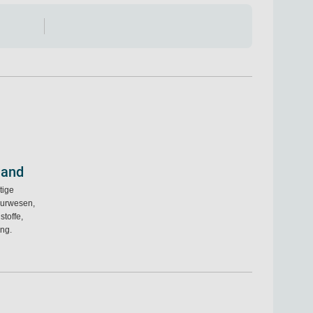
land
tige
ieurwesen,
toffe,
ung.