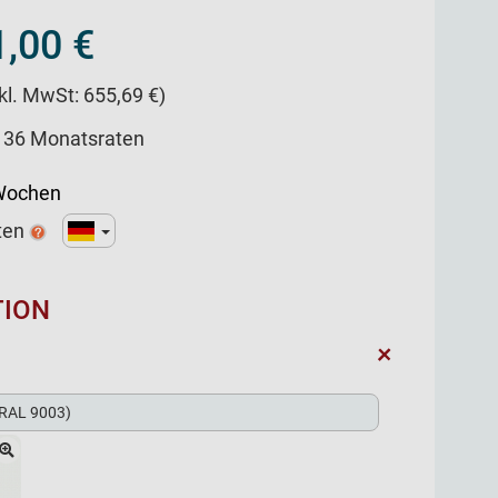
,00 €
nkl. MwSt: 655,69 €)
/ 36 Monatsraten
 Wochen
ten
TION
+