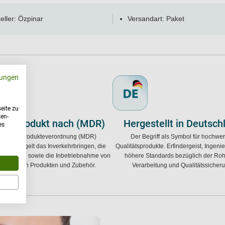
eller: Özpinar
Versandart: Paket
ungen
eite zu
ten-
zinprodukt nach (MDR)
Hergestellt in Deutsch
es
 Medizinprodukteverordnung (MDR)
Der Begriff als Symbol für hochwer
7/745 regelt das Inverkehrbringen, die
Qualitätsprodukte. Erfindergeist, Ingen
itstellung sowie die Inbetriebnahme von
höhere Standards bezüglich der Rohs
izinischen Produkten und Zubehör.
Verarbeitung und Qualitätssicher