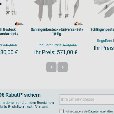
ch Besteck
Schlingenbesteck »Universal-Set«
Schlingenbeste
tandardset«
18-tlg.
Regulärer P
s:
512,00 €
Regulärer Preis:
613,50 €
Ihr Preis
80,00 €
Ihr Preis:
571,00 €
€ Rabatt* sichern
ormationen rund um den Bereich der
etto-Bestellwert, exkl. Versand.
Ich akzeptiere die
Datenschutzerkläru