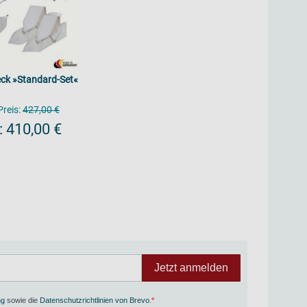
ck »Standard-Set«
reis:
427,00 €
:
410,00 €
Jetzt anmelden
ng
sowie die
Datenschutzrichtlinien von Brevo
.