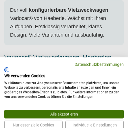
Der voll
konfigurierbare Vielzweckwagen
Variocar® von Haeberle. Wächst mit Ihren
Aufgaben. Erstklassig verarbeitet, klares
Design. Viele Varianten und ausbaufähig.
Variocar® Vielzweckwagen. Haeberles
mobiles Multitalent
Datenschutzbestimmungen
Wunderbar wandelbar - was darf es denn sein? Ein Regalwagen,
Wir verwenden Cookies
Behandlungswagen, Injektionswagen oder doch ein Gerätewagen
Wir können diese zur Analyse unserer Besucherdaten platzieren, um unsere
Webseite zu verbessern, personalisierte Inhalte anzuzeigen und Ihnen ein
oder, oder, oder.... Ihr Anspruch und die Verwendungszwecke sind
großartiges Webseiten-Erlebnis zu bieten. Für weitere Informationen zu den
das Maß der Dinge. Und weil sich die Umstände schon mal
von uns verwendeten Cookies öffnen Sie die Einstellungen.
ändern, wird mit dem entsprechenden Aufsatz aus dem Variocar®
ein Wickeltisch. Apropos Änderung: der Vielzweckwagen ist in
Alle akzeptieren
vielen Bereichen nachrüstbar. Praktisch für die Praxis und wo
immer Sie wollen. Die Verarbeitungsqualität ist excellent -
Nur essenzielle Cookies
Individuelle Einstellungen
Langlebigkeit vorprogrammiert. Einladend sind auch die