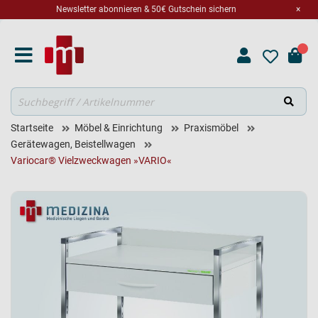
Newsletter abonnieren & 50€ Gutschein sichern
×
Suche
Startseite
Möbel & Einrichtung
Praxismöbel
Gerätewagen, Beistellwagen
Variocar® Vielzweckwagen »VARIO«