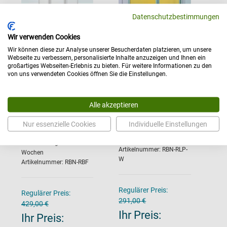
Datenschutzbestimmungen
Wir verwenden Cookies
Wir können diese zur Analyse unserer Besucherdaten platzieren, um unsere
Webseite zu verbessern, personalisierte Inhalte anzuzeigen und Ihnen ein
großartiges Webseiten-Erlebnis zu bieten. Für weitere Informationen zu den
von uns verwendeten Cookies öffnen Sie die Einstellungen.
Butterfly
Paravent leichte
Paravent mit
Ausführung mit
Laufrollen »RBF«
Wandanschluss
Alle akzeptieren
mit Polycarbonat-
»RLP W«
Nur essenzielle Cookies
Individuelle Einstellungen
Füllp...
Versandfertig in:ca. 2-3
Wochen
Versandfertig in:ca. 6-8
Artikelnummer: RBN-RLP-
Wochen
W
Artikelnummer: RBN-RBF
Regulärer Preis:
Regulärer Preis:
291,00 €
429,00 €
Ihr Preis:
Ihr Preis: