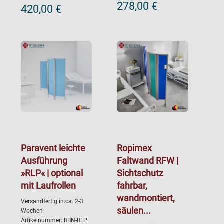
278,00 €
420,00 €
Paravent leichte
Ropimex
Ausführung
Faltwand RFW |
»RLP« | optional
Sichtschutz
mit Laufrollen
fahrbar,
wandmontiert,
Versandfertig in:ca. 2-3
säulen...
Wochen
Artikelnummer: RBN-RLP