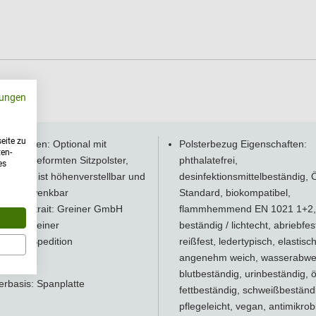
ungen
eite zu
derheiten: Optional mit
Polsterbezug Eigenschaften:
ten-
misch geformten Sitzpolster,
phthalatefrei,
es
nlehne ist höhenverstellbar und
desinfektionsmittelbeständig,
onal schwenkbar
Standard, biokompatibel,
ellerportrait:
Greiner GmbH
flammhemmend EN 1021 1+2,
eller: Greiner
beständig / lichtecht, abriebfes
ndart: Spedition
reißfest, ledertypisch, elastisch
angenehm weich, wasserabwe
blutbeständig, urinbeständig, ö
erbasis: Spanplatte
fettbeständig, schweißbeständ
pflegeleicht, vegan, antimikrobi