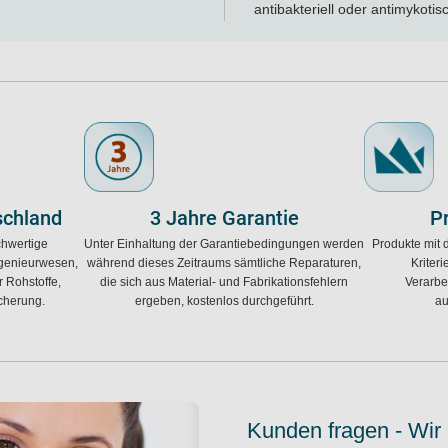
antibakteriell oder antimykotis
schland
3 Jahre Garantie
P
chwertige
Unter Einhaltung der Garantiebedingungen werden
Produkte mit 
Ingenieurwesen,
während dieses Zeitraums sämtliche Reparaturen,
Kriter
 Rohstoffe,
die sich aus Material- und Fabrikationsfehlern
Verarbei
icherung.
ergeben, kostenlos durchgeführt.
au
Kunden fragen - Wir