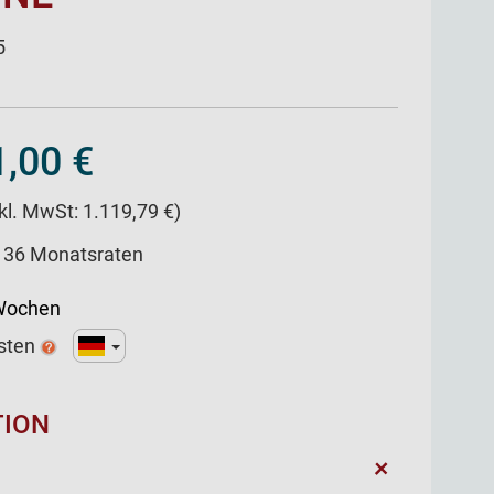
5
,00 €
nkl. MwSt: 1.119,79 €)
/ 36 Monatsraten
 Wochen
sten
TION
+