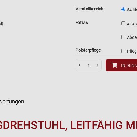
Verstellbereich
54 bi
Extras
l)
anat
Abde
Polsterpflege
Pfle
IN DEN
wertungen
SDREHSTUHL, LEITFÄHIG 