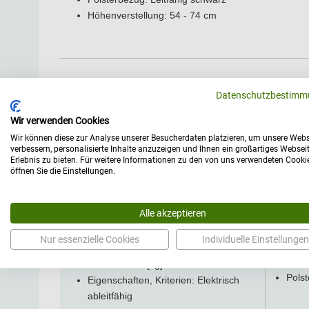
Höhenverstellung: 54 - 74 cm
Datenschutzbestimm
Technische Daten
Wir verwenden Cookies
Abmessungen
Wir können diese zur Analyse unserer Besucherdaten platzieren, um unsere Webs
Beson
verbessern, personalisierte Inhalte anzuzeigen und Ihnen ein großartiges Websei
anato
Höhe [cm]: 71
Erlebnis zu bieten. Für weitere Informationen zu den von uns verwendeten Cooki
öffnen Sie die Einstellungen.
Rücke
Polsterstärken [mm]: 80
opti
Sitzbreite [cm]: 40
Herst
Sitztiefe [cm]: 40
Alle akzeptieren
Herst
Sitzhöhe [cm]: 51 bis 71
Versa
Nur essenzielle Cookies
Individuelle Einstellungen
Allgemein
Polster
Belastbarkeit [kg]: 130
Polst
Eigenschaften, Kriterien: Elektrisch
ableitfähig