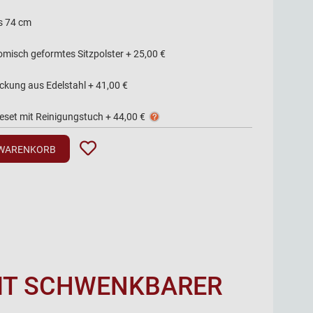
s 74 cm
omisch geformtes Sitzpolster
+
25,00 €
ckung aus Edelstahl
+
41,00 €
geset mit Reinigungstuch
+
44,00 €
 WARENKORB
MIT SCHWENKBARER