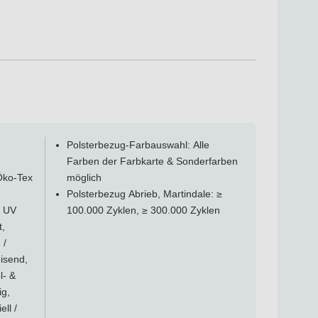
Polsterbezug-Farbauswahl: Alle
Farben der Farbkarte & Sonderfarben
 Öko-Tex
möglich
Polsterbezug Abrieb, Martindale: ≥
 UV
100.000 Zyklen, ≥ 300.000 Zyklen
t,
 /
isend,
l- &
ig,
ell /