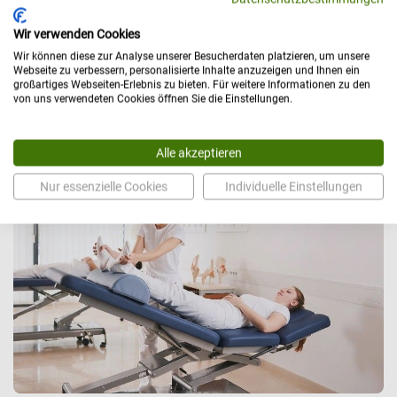
manueller Behandlungsmethoden ab und sichert eine
Wir verwenden Cookies
ergonomische Arbeitsweise.
Wir können diese zur Analyse unserer Besucherdaten platzieren, um unsere
Setzen Sie auf langlebige Beständigkeit, geprüfte Sicherheit und
Webseite zu verbessern, personalisierte Inhalte anzuzeigen und Ihnen ein
großartiges Webseiten-Erlebnis zu bieten. Für weitere Informationen zu den
funktionale Ergonomie in Ihrer täglichen Arbeit. Lassen Sie sich
von uns verwendeten Cookies öffnen Sie die Einstellungen.
die Vorteile dieser manuellen Lösung persönlich erläutern und
vereinbaren Sie jetzt Ihr
kostenfreies Beratungsgespräch
.
Alle akzeptieren
Nur essenzielle Cookies
Individuelle Einstellungen