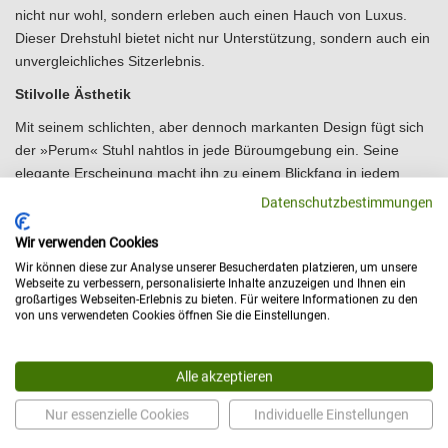
nicht nur wohl, sondern erleben auch einen Hauch von Luxus.
Dieser Drehstuhl bietet nicht nur Unterstützung, sondern auch ein
unvergleichliches Sitzerlebnis.
Stilvolle Ästhetik
Mit seinem schlichten, aber dennoch markanten Design fügt sich
der »Perum« Stuhl nahtlos in jede Büroumgebung ein. Seine
elegante Erscheinung macht ihn zu einem Blickfang in jedem
Raum.
Datenschutzbestimmungen
Einfache Höhenverstellung
Wir verwenden Cookies
Der Stuhl ist mit einem intuitiven Höhenverstellungssystem
Wir können diese zur Analyse unserer Besucherdaten platzieren, um unsere
Webseite zu verbessern, personalisierte Inhalte anzuzeigen und Ihnen ein
ausgestattet, das es den Benutzern ermöglicht, die perfekte
großartiges Webseiten-Erlebnis zu bieten. Für weitere Informationen zu den
Sitzhöhe im Handumdrehen einzustellen.
von uns verwendeten Cookies öffnen Sie die Einstellungen.
Vielseitige Einsatzmöglichkeiten
Ob im Büro, im Homeoffice oder im Studienraum - der »Perum«
Alle akzeptieren
Arbeitsstuhl von Naggura ist die ideale Wahl für jeden, der Wert
Nur essenzielle Cookies
Individuelle Einstellungen
auf Komfort und Design legt.