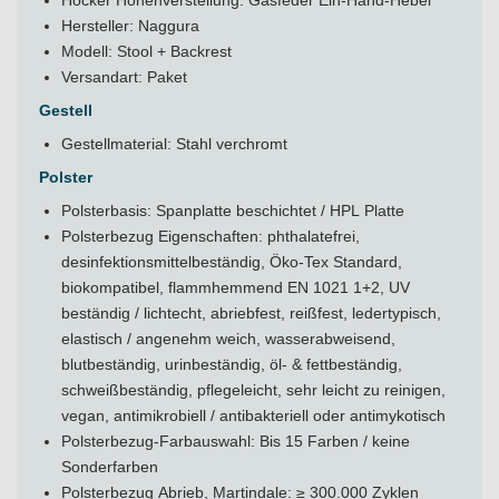
Hocker Höhenverstellung: Gasfeder Ein-Hand-Hebel
Hersteller: Naggura
Modell: Stool + Backrest
Versandart: Paket
Gestell
Gestellmaterial: Stahl verchromt
Polster
Polsterbasis: Spanplatte beschichtet / HPL Platte
Polsterbezug Eigenschaften: phthalatefrei,
desinfektionsmittelbeständig, Öko-Tex Standard,
biokompatibel, flammhemmend EN 1021 1+2, UV
beständig / lichtecht, abriebfest, reißfest, ledertypisch,
elastisch / angenehm weich, wasserabweisend,
blutbeständig, urinbeständig, öl- & fettbeständig,
schweißbeständig, pflegeleicht, sehr leicht zu reinigen,
vegan, antimikrobiell / antibakteriell oder antimykotisch
Polsterbezug-Farbauswahl: Bis 15 Farben / keine
Sonderfarben
Polsterbezug Abrieb, Martindale: ≥ 300.000 Zyklen