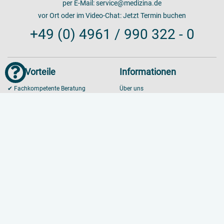
per E-Mail:
service@medizina.de
vor Ort oder im Video-Chat:
Jetzt Termin buchen
+49 (0) 4961 / 990 322 - 0
Ihre Vorteile
Informationen
✔ Fachkompetente Beratung
Über uns
✔ Telefonischer Bestellservice
Kontakt zu uns
✔ Kein Mindestbestellwert
Beratung
✔ Persönlicher Bestell-Check
Impressum
✔ Persönlicher Ansprechpartner
Datenschutzerklärung
✔ Qualität nach Norm
Allgemeine Geschäftsbedingungen
✔ Vernunft & Verantwortung
Zahlungs- & Versandbedingungen
✔ Ressourcen- & budgetschonend
Garantiebedingungen
✔ Premiumversand mit
Einweisung und Wartung
Einbringung
Service, Reparatur, Reklamation
✔ Lieferung zum Wunschtermin
Mitnahme & Entsorgung
Finanzierung: Leasing, Mietkauf