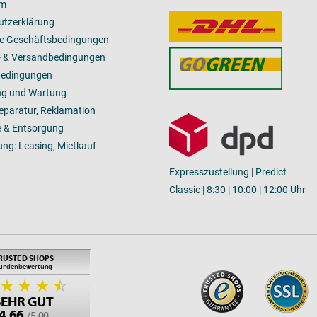
um
utzerklärung
ne Geschäftsbedingungen
- & Versandbedingungen
bedingungen
ng und Wartung
Reparatur, Reklamation
 & Entsorgung
ung: Leasing, Mietkauf
Expresszustellung | Predict
Classic | 8:30 | 10:00 | 12:00 Uhr