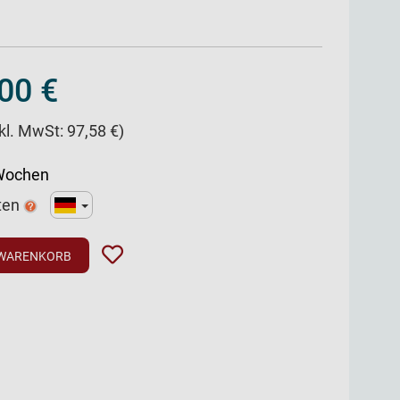
00 €
nkl. MwSt: 97,58 €)
 Wochen
ten
 WARENKORB