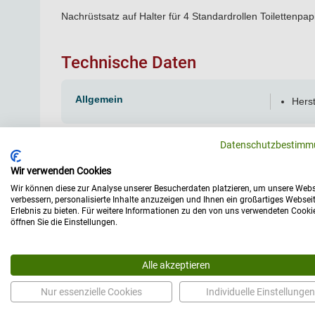
Nachrüstsatz auf Halter für 4 Standardrollen Toilettenpapi
Technische Daten
Allgemein
Herst
Datenschutzbestimm
Wir verwenden Cookies
Wir können diese zur Analyse unserer Besucherdaten platzieren, um unsere Webs
verbessern, personalisierte Inhalte anzuzeigen und Ihnen ein großartiges Websei
Erlebnis zu bieten. Für weitere Informationen zu den von uns verwendeten Cooki
öffnen Sie die Einstellungen.
Hergestellt in Deut
Alle akzeptieren
Der Begriff als Symbol für ho
Qualitätsprodukte. Erfindergeist, 
Nur essenzielle Cookies
Individuelle Einstellungen
höhere Standards bezüglich der
Verarbeitung und Qualitätss