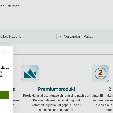
er, Edelstahl
eller: Häberle
Versandart: Paket
ungen
eite zu
ten-
es
schland
Premiumprodukt
2
chwertige
Produkte mit dieser Auszeichnung sind nach den
Unter Einhaltu
Ingenieurwesen,
Kriterien Material, Ausstattung und
während diese
 Rohstoffe,
Verarbeitungsqualität geprüft und für
die sich aus
icherung.
ausgezeichnet befunden.
ergeb