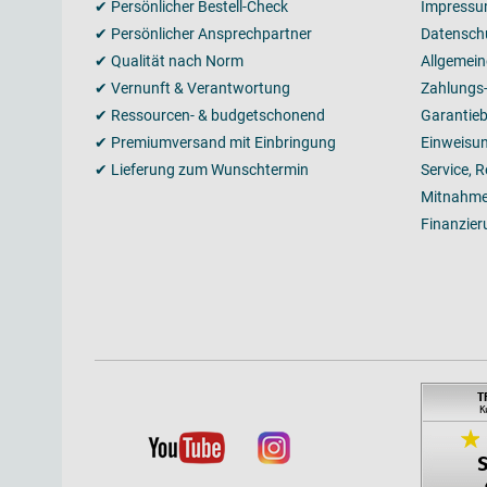
✔ Persönlicher Bestell-Check
Impress
✔ Persönlicher Ansprechpartner
Datensch
✔ Qualität nach Norm
Allgemei
✔ Vernunft & Verantwortung
Zahlungs
✔ Ressourcen- & budgetschonend
Garantie
✔ Premiumversand mit Einbringung
Einweisu
✔ Lieferung zum Wunschtermin
Service, 
Mitnahme
Finanzier